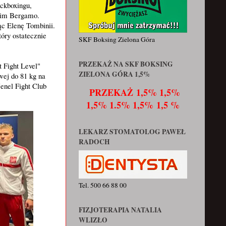
ckboxingu,
skim Bergamo.
ąc Elenę Tombinii.
óry ostatecznie
SKF Boksing Zielona Góra
PRZEKAŻ NA SKF BOKSING
 Fight Level"
ZIELONA GÓRA 1,5%
ej do 81 kg na
enel Fight Club
PRZEKAŻ
1,5% 1,5%
1,5% 1.5% 1,5% 1,5 %
LEKARZ STOMATOLOG PAWEŁ
RADOCH
Tel. 500 66 88 00
FIZJOTERAPIA NATALIA
WLIZŁO