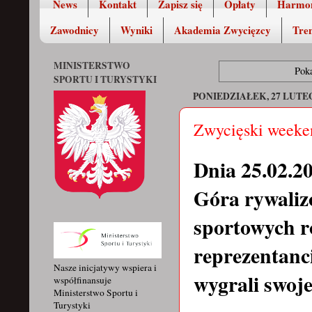
News
Kontakt
Zapisz się
Opłaty
Harmo
Zawodnicy
Wyniki
Akademia Zwycięzcy
Tren
MINISTERSTWO
Pok
SPORTU I TURYSTYKI
PONIEDZIAŁEK, 27 LUTE
Zwycięski week
Dnia 25.02.2
Góra rywaliz
sportowych r
reprezentanc
Nasze inicjatywy wspiera i
wygrali swoj
współfinansuje
Ministerstwo Sportu i
Turystyki