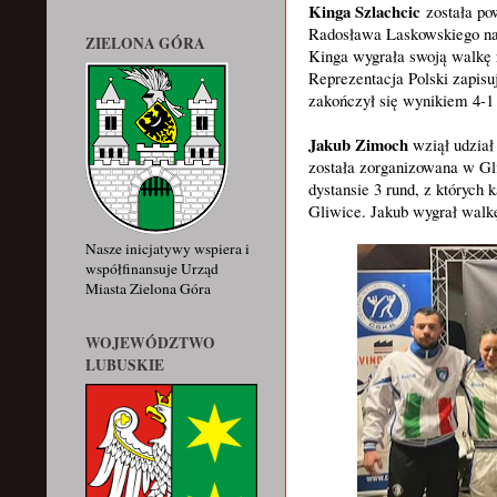
Kinga Szlachcic
została po
Radosława Laskowskiego na 
ZIELONA GÓRA
Kinga wygrała swoją walkę 
Reprezentacja Polski zapisu
zakończył się wynikiem 4-1
Jakub Zimoch
wziął udział
została zorganizowana w Gl
dystansie 3 rund, z których
Gliwice. Jakub wygrał walkę
Nasze inicjatywy wspiera i
współfinansuje Urząd
Miasta Zielona Góra
WOJEWÓDZTWO
LUBUSKIE