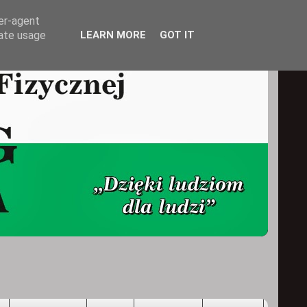
ser-agent
rate usage
LEARN MORE
GOT IT