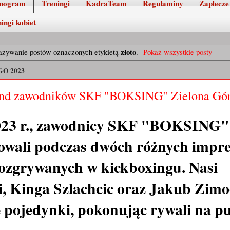
nogram
Treningi
KadraTeam
Regulaminy
Zaplecze
ingi kobiet
złoto
azywanie postów oznaczonych etykietą
.
Pokaż wszystkie posty
GO 2023
end zawodników SKF "BOKSING" Zielona Gó
023 r., zawodnicy SKF "BOKSING"
owali podczas dwóch różnych impr
ozgrywanych w kickboxingu. Nasi
i, Kinga Szlachcic oraz Jakub Zim
e pojedynki, pokonując rywali na p