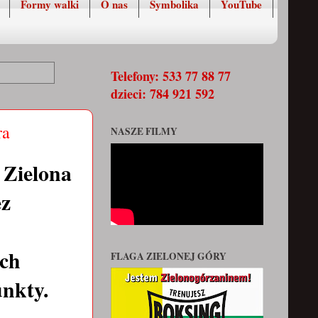
Formy walki
O nas
Symbolika
YouTube
Telefony: 533 77 88 77
dzieci: 784 921 592
ra
NASZE FILMY
 Zielona
ez
och
FLAGA ZIELONEJ GÓRY
unkty.