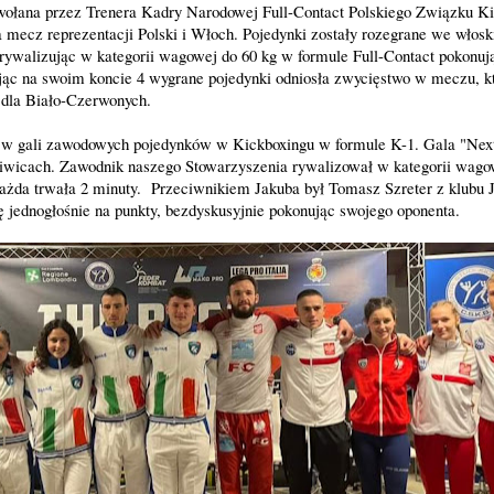
wołana przez Trenera Kadry Narodowej Full-Contact Polskiego Związku Ki
mecz reprezentacji Polski i Włoch. Pojedynki zostały rozegrane we wło
rywalizując w kategorii wagowej do 60 kg w formule Full-Contact pokonuj
jąc na swoim koncie 4 wygrane pojedynki odniosła zwycięstwo w meczu, kt
 dla Biało-Czerwonych.
 w gali zawodowych pojedynków w Kickboxingu w formule K-1. Gala "Next
iwicach. Zawodnik naszego Stowarzyszenia rywalizował w kategorii wagow
 każda trwała 2 minuty. Przeciwnikiem Jakuba był Tomasz Szreter z klubu J
 jednogłośnie na punkty, bezdyskusyjnie pokonując swojego oponenta.