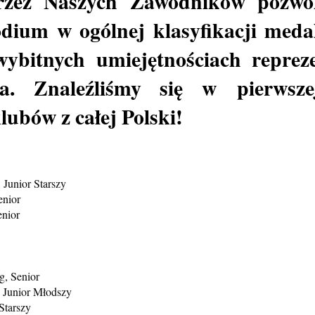
przez Naszych Zawodników pozwo
dium w ogólnej klasyfikacji meda
wybitnych umiejętnościach reprez
ia. Znaleźliśmy się w pierwsze
lubów z całej Polski!
 Junior Starszy
enior
enior
g, Senior
 Junior Młodszy
Starszy