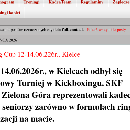
nogram
Treningi
KadraTeam
Regulaminy
Zaplecze
ingi kobiet
full-contact
wanie postów oznaczonych etykietą
.
Pokaż wszystkie posty
WCA 2026
g Cup 12-14.06.226r., Kielce
4.06.2026r., w Kielcach odbył się
owy Turniej w Kickboxingu. SKF
elona Góra reprezentowali kadec
z seniorzy zarówno w formułach ri
izacji na macie.