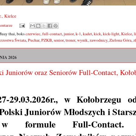
., Kielce
entarze
Muay thai, boks
czerwiec
,
full-contact
,
junior
,
k-1
,
kadet
,
kick
,
kick-light
,
Kielce
,
l
trzostwa Świata
,
Puchar
,
PZKB
,
senior
,
trener
,
wynik
,
zawodnicy
,
Zielona Góra
,
z
NIA 2026
ki Juniorów oraz Seniorów Full-Contact, Koło
27-29.03.2026r.,
w Kołobrzegu od
Polski Juniorów Młodszych i Stars
w formule Full-Contact. 