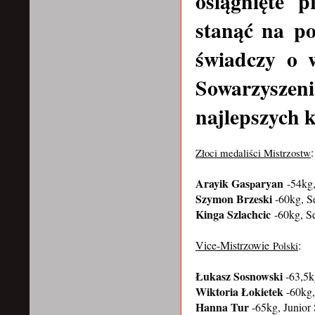
osiągnięte 
stanąć na po
świadczy o 
Sowarzyszen
najlepszych k
:
Złoci medaliści Mistrzostw
Arayik Gas
aryan
p
-54kg,
Szymon Brzeski
-60kg, S
Kinga Szlachcic
-60kg, S
Vice-Mistrzowie
:
Polski
Łukasz Sosnowski
-63,5k
Wiktoria Łokietek
-60kg,
Hanna Tur
-65kg, Junior 