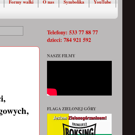
Formy walki
O nas
Symbolika
YouTube
Telefony: 533 77 88 77
dzieci: 784 921 592
NASZE FILMY
i,
ngowych,
FLAGA ZIELONEJ GÓRY