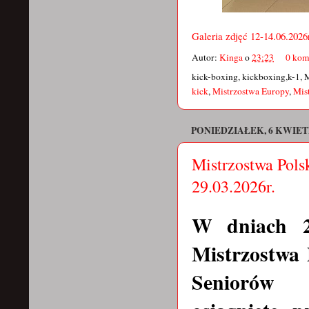
Galeria zdjęć 12-14.06.2026r
Autor:
Kinga
o
23:23
0 kom
kick-boxing, kickboxing,k-1, 
kick
,
Mistrzostwa Europy
,
Mis
PONIEDZIAŁEK, 6 KWIET
Mistrzostwa Pols
29.03.2026r.
W dniach
Mistrzostwa 
Seniorów 