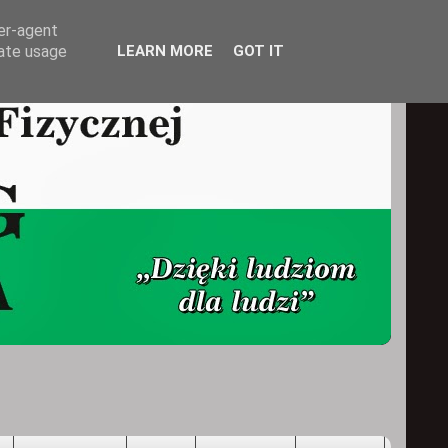
ser-agent
rate usage
LEARN MORE
GOT IT