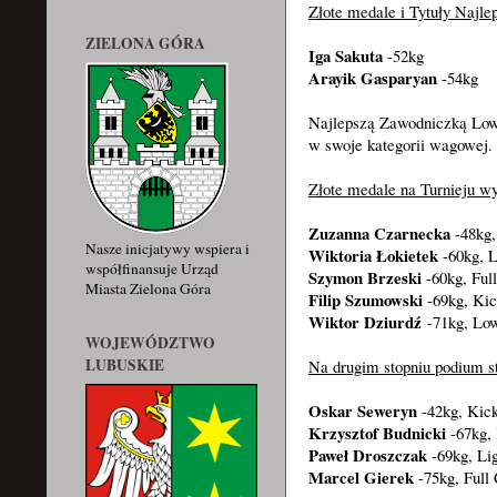
Złote medale i Tytuły Najl
ZIELONA GÓRA
Iga Sakuta
-52kg
Arayik Gasparyan
-54kg
Najlepszą Zawodniczką Low
w swoje kategorii wagowej
Złote medale na Turnieju w
Zuzanna Czarnecka
-48kg,
Nasze inicjatywy wspiera i
Wiktoria Łokietek
-60kg, 
współfinansuje Urząd
Szymon Brzeski
-60kg, Ful
Miasta Zielona Góra
Filip Szumowski
-69kg, Kic
Wiktor Dziurdź
-71kg, Low
WOJEWÓDZTWO
LUBUSKIE
Na drugim stopniu podium st
Oskar Seweryn
-42kg, Kick
Krzysztof Budnicki
-67kg,
Paweł Droszczak
-69kg, Li
Marcel Gierek
-75kg, Full 