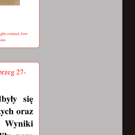
ight-contact
,
low-
łoto
brzeg 27-
były się
zych oraz
Wyniki