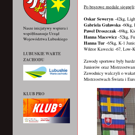
Po brązowe medale sięgnęli
Oskar Seweryn
-42kg, Ligh
Gabriela Guławska
-60kg, 
Nasze inicjatywy wspiera i
Paweł Droszczak
-69kg, Ki
współfinansuje Urząd
Hanna Macewicz
-52kg, Fu
Województwa Lubuskiego
Hanna Tur
-65kg, K-1 Junio
Wiktor Kawecki -67, Low-Ki
LUBUSKIE WARTE
ZACHODU
Zawody sportowe były bardz
Juniorów oraz Mistrzostwam
Zawodnicy walczyli o wakaty
Mistrzostwach Świata i Eur
KLUB PRO