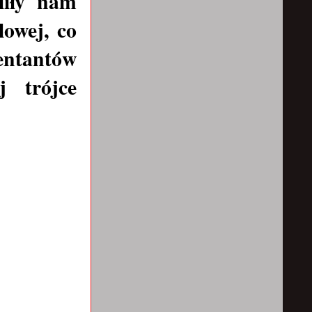
liły nam
lowej, co
entantów
j trójce