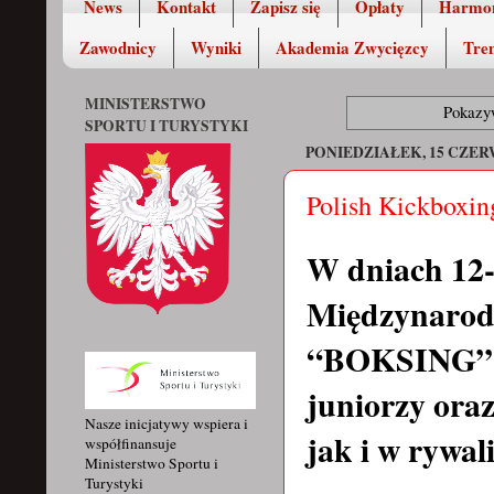
News
Kontakt
Zapisz się
Opłaty
Harmo
Zawodnicy
Wyniki
Akademia Zwycięzcy
Tren
MINISTERSTWO
Pokazy
SPORTU I TURYSTYKI
PONIEDZIAŁEK, 15 CZER
Polish Kickboxin
W dniach 12-1
Międzynarod
“BOKSING” Zi
juniorzy ora
Nasze inicjatywy wspiera i
jak i w rywal
współfinansuje
Ministerstwo Sportu i
Turystyki