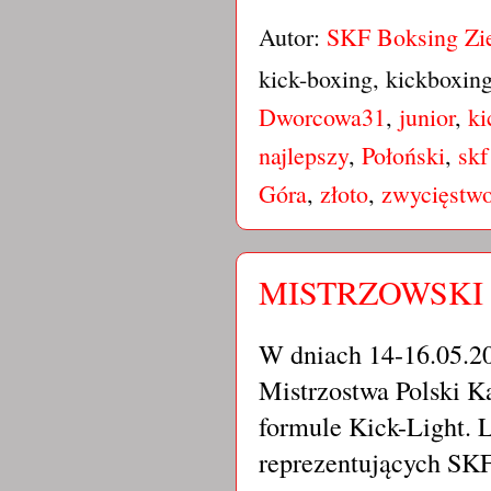
Autor:
SKF Boksing Zi
kick-boxing, kickboxin
Dworcowa31
,
junior
,
ki
najlepszy
,
Połoński
,
skf
Góra
,
złoto
,
zwycięstw
MISTRZOWSKI B
W dniach 14-16.05.20
Mistrzostwa Polski K
formule Kick-Light. 
reprezentujących SKF