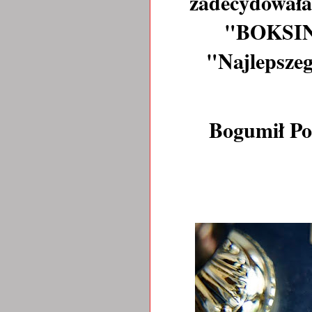
zadecydowała,
"BOKSING
"Najlepszeg
Bogumił Po