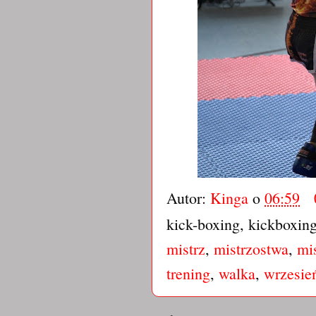
Autor:
Kinga
o
06:59
kick-boxing, kickboxin
mistrz
,
mistrzostwa
,
mi
trening
,
walka
,
wrzesie