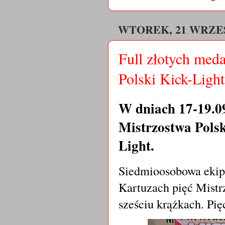
WTOREK, 21 WRZEŚ
Full złotych me
Polski Kick-Ligh
W dniach 17-19.09
Mistrzostwa Pols
Light.
Siedmioosobowa eki
Kartuzach pięć Mist
sześciu krążkach. Pi