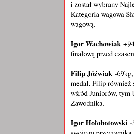
i został wybrany Naj
Kategoria wagowa Sła
wagową.
Igor Wachowiak
+94k
finałową przed czas
Filip Jóźwiak
-69kg,
medal. Filip również 
wśród Juniorów, tym 
Zawodnika.
Igor Hołobotowski
-
swojego przeciwnika.