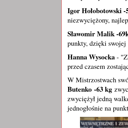
Igor Hołobotowski -
niezwyciężony, najle
Sławomir Malik -69
punkty, dzięki swojej
Hanna Wysocka
- "Z
przed czasem zostaj
W Mistrzostwach swój
Butenko
-63 kg
zwyc
zwyciężył jedną walk
jednogłośnie na punk