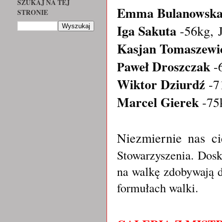
SZUKAJ NA TEJ
Emma Bulanowsk
STRONIE
Iga Sakuta
-56kg,
Kasjan Tomaszewi
aweł Droszczak
-6
P
Wiktor Dziurdź
-71
Marcel Gierek
-75
Niezmiernie nas c
Stowarzyszenia. Dosk
na walkę zdobywają 
formułach walki.