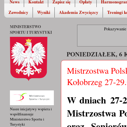
News
Kontakt
Zapisz się
Opłaty
Harmonogra
Zawodnicy
Wyniki
Akademia Zwycięzcy
Treningi k
MINISTERSTWO
Pokazywanie 
SPORTU I TURYSTYKI
PONIEDZIAŁEK, 6 
Mistrzostwa Pols
Kołobrzeg 27-29.
W dniach
27-2
Mistrzostwa Po
Nasze inicjatywy wspiera i
współfinansuje
Ministerstwo Sportu i
oraz Senioró
Turystyki