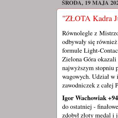
ŚRODA, 19 MAJA 20
"ZŁOTA Kadra Ju
Równolegle z
Mistrz
odbywały się również
formule Light-Contac
Zielona Góra okazali 
najwyższym stopniu p
wagowych. Udział w 
zawodniczek z całej P
Igor Wachowiak +94
do ostatniej - finałow
zdobył złoty medal i 