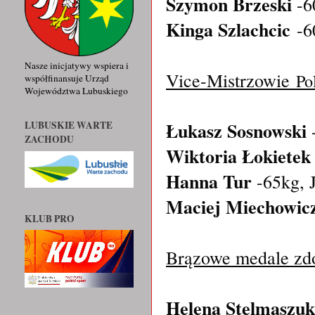
Szymon Brzeski
-6
Kinga Szlachcic
-6
Nasze inicjatywy wspiera i
Vice-Mistrzowie
Po
współfinansuje Urząd
Województwa Lubuskiego
Łukasz Sosnowski
-
LUBUSKIE WARTE
ZACHODU
Wiktoria Łokietek
Hanna Tur
-65kg, J
Maciej Miechowic
KLUB PRO
Brązowe medale zdo
Helena Stelmaszuk