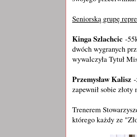
Seniorską grupę repr
Kinga Szlachcic
-55k
dwóch wygranych prz
wywalczyła Tytuł Mist
Przemysław Kalisz
-
zapewnił sobie złoty
Trenerem Stowarzysze
którego każdy ze "Zł