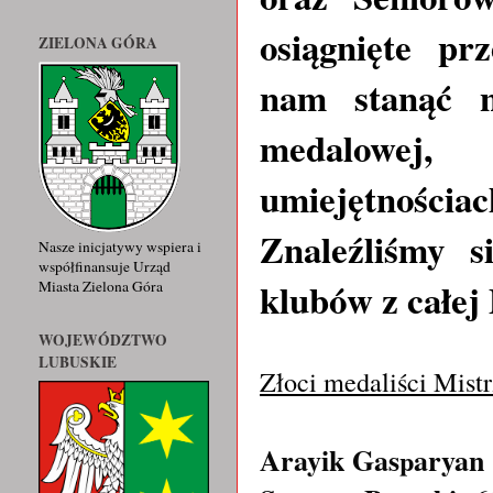
osiągnięte pr
ZIELONA GÓRA
nam stanąć n
medalowej
umiejętnościa
Znaleźliśmy s
Nasze inicjatywy wspiera i
współfinansuje Urząd
klubów z całej 
Miasta Zielona Góra
WOJEWÓDZTWO
LUBUSKIE
Złoci medaliści Mist
Arayik Gas
aryan
p