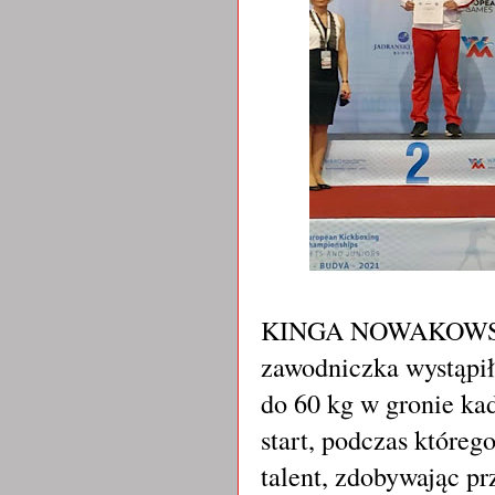
KINGA NOWAKOWSKA z
zawodniczka wystąpiła
do 60 kg w gronie ka
start, podczas któreg
talent, zdobywając pr