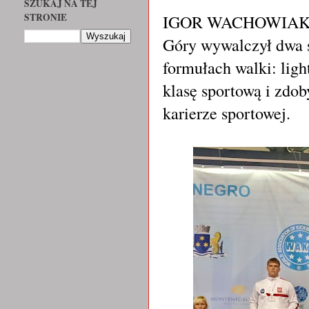
SZUKAJ NA TEJ
IGOR WACHOWIAK sta
STRONIE
Góry wywalczył dwa s
formułach walki: ligh
klasę sportową i zdo
karierze sportowej.