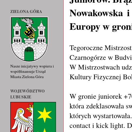
Nowakowska i 
ZIELONA GÓRA
Europy w gron
Tegoroczne Mistrzost
Czarnogórze w Budvie
W Mistrzostwach udz
Nasze inicjatywy wspiera i
współfinansuje Urząd
Kultury Fizycznej Bo
Miasta Zielona Góra
WOJEWÓDZTWO
W gronie juniorek 
LUBUSKIE
która zdeklasowała s
których wystartowała
contact i kick light