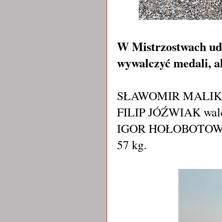
W Mistrzostwach udzi
wywalczyć medali, a
SŁAWOMIR MALIK ryw
FILIP JÓŹWIAK walcz
IGOR HOŁOBOTOWSKI 
57 kg.