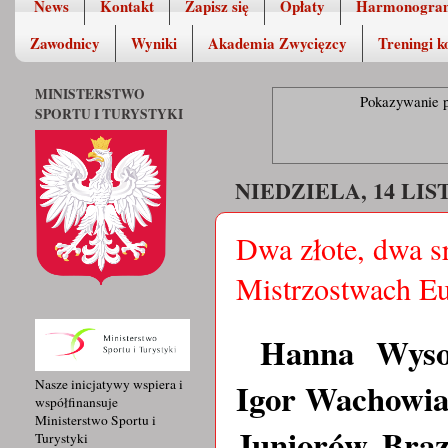
News
Kontakt
Zapisz się
Opłaty
Harmonogra
Zawodnicy
Wyniki
Akademia Zwycięzcy
Treningi k
MINISTERSTWO
Pokazywanie p
SPORTU I TURYSTYKI
NIEDZIELA, 14 LIS
Dwa złote, dwa s
Mistrzostwach E
Hanna Wyso
Igor Wachowi
Nasze inicjatywy wspiera i
współfinansuje
Ministerstwo Sportu i
Juniorów. Brą
Turystyki