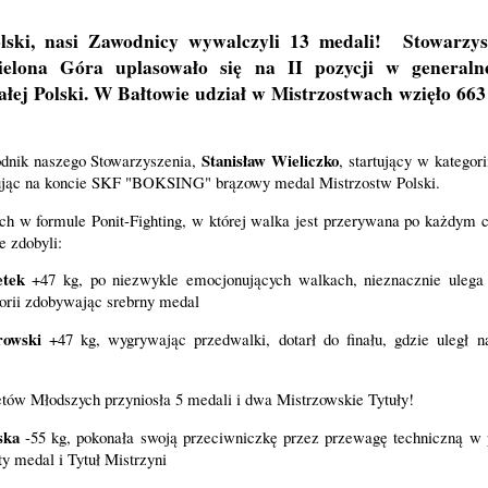
lski, nasi Zawodnicy wywalczyli 13 medali! Stowarzys
ielona Góra uplasowało się na II pozycji w generalnej
łej Polski. W Bałtowie udział w Mistrzostwach wzięło 66
Stanisław Wieliczko
odnik naszego Stowarzyszenia,
,
startujący w kategor
isując na koncie SKF "BOKSING" brązowy medal Mistrzostw Polski.
 w formule Ponit-Fighting, w której walka jest przerywana po każdym c
e zdobyli:
etek
+47 kg, po niezwykle emocjonujących walkach, nieznacznie ulega
gorii zdobywając srebrny medal
rowski
+47 kg, wygrywając przedwalki, dotarł do finału, gdzie uległ 
tów Młodszych przyniosła 5 medali i dwa Mistrzowskie Tytuły!
ńska
-55 kg, pokonała swoją przeciwniczkę przez przewagę techniczną w 
 medal i Tytuł Mistrzyni