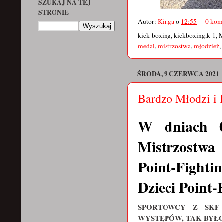
SZUKAJ NA TEJ
STRONIE
Autor:
Kinga
o
12:55
0 kom
kick-boxing, kickboxing,k-1, 
medal
,
mistrzostwa
,
młodzież
,
ŚRODA, 9 CZERWCA 2021
Bardzo Młodzi i
W dniach 04
Mistrzostwa
Point-Fighti
Dzieci Point-
SPORTOWCY Z SKF
WYSTĘPÓW, TAK BYŁ