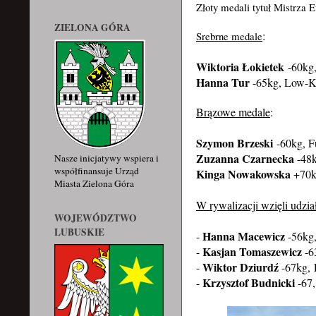
Złoty medali tytuł Mistrza 
ZIELONA GÓRA
:
Srebrne medale
Wiktoria Łokietek
-60kg,
Hanna Tur
-65kg, Low-K
Brązowe medale
:
Szymon Brzeski
-60kg, F
Zuzanna Czarnecka
-48
Nasze inicjatywy wspiera i
współfinansuje Urząd
Kinga Nowakowska
+70k
Miasta Zielona Góra
W rywalizacji wzięli udzia
WOJEWÓDZTWO
LUBUSKIE
Hanna Macewicz
-
-56kg
Kasjan Tomaszewicz
-
-6
Wiktor Dziurdź
-
-67kg,
Krzysztof Budnicki
-
-67