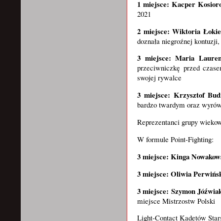
1 miejsce: Kacper Kosior
2021
2 miejsce: Wiktoria Łoki
doznała niegroźnej kontuzji
3 miejsce: Maria Laure
przeciwniczkę przed czase
swojej rywalce
3 miejsce: Krzysztof Bud
bardzo twardym oraz wyrów
Reprezentanci grupy wiekow
W formule Point-Fighting:
3 miejsce: Kinga Nowako
3 miejsce: Oliwia Perwiń
3 miejsce: Szymon Jóźwi
miejsce Mistrzostw Polski
Light-Contact Kadetów Sta