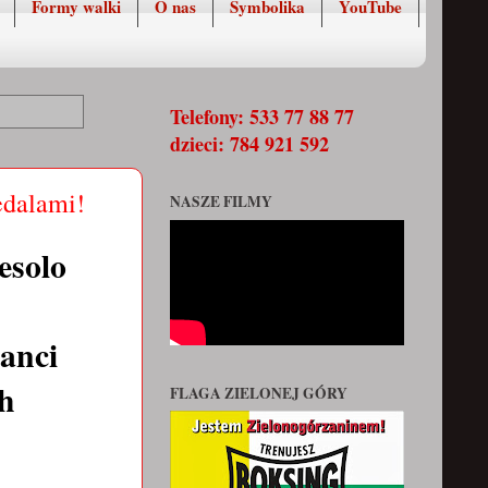
Formy walki
O nas
Symbolika
YouTube
Telefony: 533 77 88 77
dzieci: 784 921 592
edalami!
NASZE FILMY
esolo
anci
ch
FLAGA ZIELONEJ GÓRY