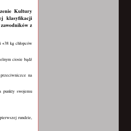
zenie Kultury
 klasyfikacji
3 zawodników z
ii +38 kg chłopców
elnym ciosie bądź
 przeciwniczce na
na punkty swojemu
pierwszej rundzie,