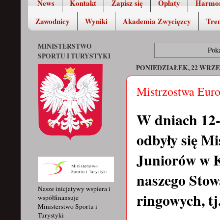
News
Kontakt
Zapisz się
Opłaty
Harmo
Zawodnicy
Wyniki
Akademia Zwycięzcy
Tren
MINISTERSTWO
Pok
SPORTU I TURYSTYKI
PONIEDZIAŁEK, 22 WRZE
Mistrzostwa Euro
W dniach 12-
odbyły się M
Juniorów w K
naszego Stow
Nasze inicjatywy wspiera i
ringowych, t
współfinansuje
Ministerstwo Sportu i
Turystyki