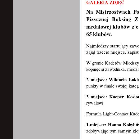
GALERIA ZDJĘĆ
Na Mistrzostwach Po
Fizycznej Boksing Z
medalowej klubów z ca
65 klubów.
Najmłodszy startujący zaw
zajął trzecie miejsce, zap
W gronie Kadetów Młodszych
kopnięciu zawodnika, medal
2 miejsce: Wiktoria Łoki
punkty w finale swojej kate
3 miejsce: Kacper Kosio
rywalowi
Formuła Light-Contact Kade
1 miejsce: Hanna Kobyli
zdobywając tym samym złoty