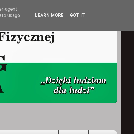
ser-agent
rate usage
LEARN MORE
GOT IT