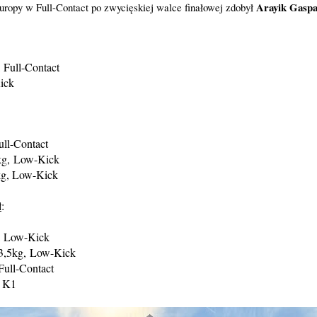
Arayik Gasp
Europy w Full-Contact po zwycięskiej walce finałowej zdobył
 Full-Contact
ick
ull-Contact
kg,
Low-Kick
g, Low-Kick
ł
:
, Low-Kick
3,5kg,
Low-Kick
Full-Contact
, K1