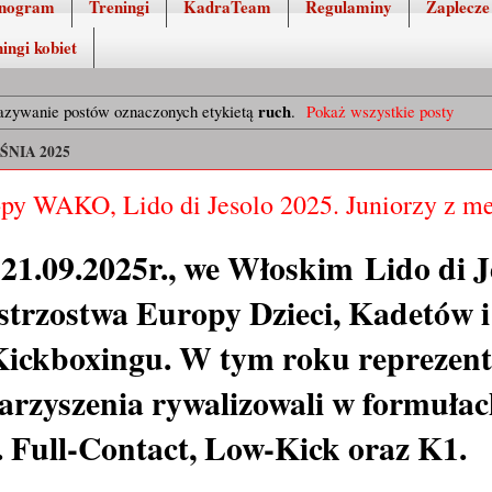
nogram
Treningi
KadraTeam
Regulaminy
Zaplecze
ingi kobiet
ruch
azywanie postów oznaczonych etykietą
.
Pokaż wszystkie posty
ŚNIA 2025
py WAKO, Lido di Jesolo 2025. Juniorzy z m
21.09.2025r., we Włoskim Lido di J
istrzostwa Europy Dzieci, Kadetów i
ickboxingu. W tym roku reprezent
arzyszenia rywalizowali w formuła
j. Full-Contact, Low-Kick oraz K1.