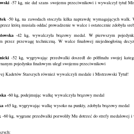
owski
-57 kg, nie dał szans swojemu przeciwnikowi i wywalczył tytuł Mis
etek
-50 kg, na zawodach stoczyła kilka naprawdę wymagających walk. 
, przez którą musiała oddać prowadzenie w walce i ostatecznie zdobyła sr
ntowska
-42 kg, wywalczyła brązowy medal. W pierwszym pojedynk
m przez przewagę techniczną. W walce finałowej niejednogłośną decyz
nicki
-52 kg, wygrywając przedwalki doszedł do półfinału swojej kateg
nanym pojedynku finałowym uległ swojemu przeciwnikowi
ej Kadetów Starszych również wywalczyli medale i Mistrzowski Tytuł!
wska
-60 kg, podejmując walkę wywalczyła brązowy medal
ska
+65 kg, wygrywając walkę wysoko na punkty, zdobyła brązowy medal
ak
-60 kg, wygrane przedwalki pozwoliły Mu dotrzeć do strefy medalowej i
rszych: