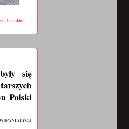
solo
,
Lubuskie
,
były się
tarszych
wa Polski
WSPANIAŁYCH