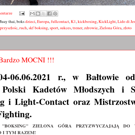
entarze
Muay thai, boks
dzieci
,
Europa
,
fullcontact
,
K1
,
kickboxing
,
KickLight
,
Lido di Je
przyszłośc
,
ruch
,
skf boksing
,
sport
,
sukces
,
trener
,
zdrowie
,
Zielona Góra
,
złoto
 Bardzo MOCNI !!!
-06.06.2021 r., w Bałtowie od
 Polski Kadetów Młodszych i S
ng i Light-Contact oraz Mistrzost
Fighting.
 "BOKSING" ZIELONA GÓRA PRZYZWYCZAJAJĄ DO 
O I TYM RAZEM!