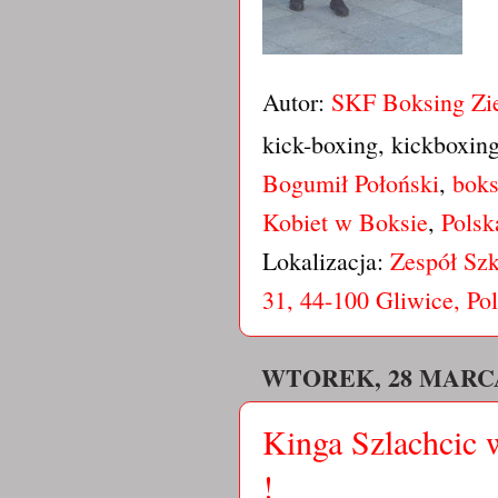
Autor:
SKF Boksing Zi
kick-boxing, kickboxin
Bogumił Połoński
,
boks
Kobiet w Boksie
,
Polsk
Lokalizacja:
Zespół Szk
31, 44-100 Gliwice, Po
WTOREK, 28 MARCA
Kinga Szlachcic 
!