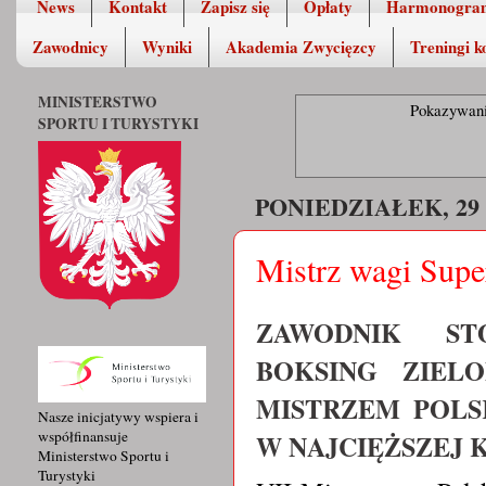
News
Kontakt
Zapisz się
Opłaty
Harmonogra
Zawodnicy
Wyniki
Akademia Zwycięzcy
Treningi k
MINISTERSTWO
Pokazywani
SPORTU I TURYSTYKI
PONIEDZIAŁEK, 29
Mistrz wagi Super
ZAWODNIK ST
BOKSING ZIEL
MISTRZEM POLS
Nasze inicjatywy wspiera i
współfinansuje
W NAJCIĘŻSZEJ 
Ministerstwo Sportu i
Turystyki