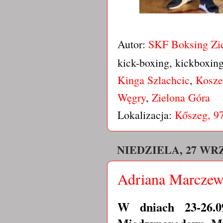
Autor:
SKF Boksing Zi
kick-boxing, kickboxin
Kinga Szlachcic
,
Kosze
Węgry
,
Zielona Góra
Lokalizacja:
Kőszeg, 9
NIEDZIELA, 27 WRZ
Adriana Marczews
W dniach 23-26.0