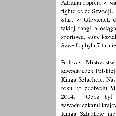
Adriana dopiero w wa
fighterce ze Szwecji.
Start w Gliwicach d
takiej rangi a osiąg
sportowe, które kszta
Szwedką była 7 turni
Podczas Mistrzost
zawodniczek Polskiej
Kinga Szlachcic. Nas
roku po zdobyciu M
2014. Obóz był d
zawodniczkami krajo
Kinga Szlachcic ni