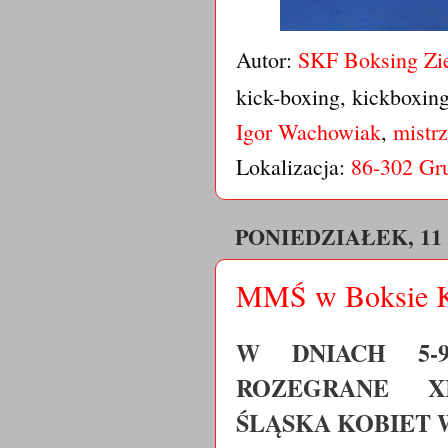
Autor:
SKF Boksing Zi
kick-boxing, kickboxin
Igor Wachowiak
,
mistr
Lokalizacja:
86-302 Gru
PONIEDZIAŁEK, 11
MMŚ w Boksie Ko
W DNIACH 5-9
ROZEGRANE X
ŚLĄSKA KOBIET 