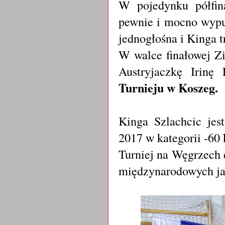
W pojedynku półfi
pewnie i mocno wypu
jednogłośna i Kinga tr
W walce finałowej Z
Austryjaczkę Irinę
Turnieju w Koszeg.
Kinga Szlachcic jes
2017 w kategorii -60 
Turniej na Węgrzech 
międzynarodowych ja