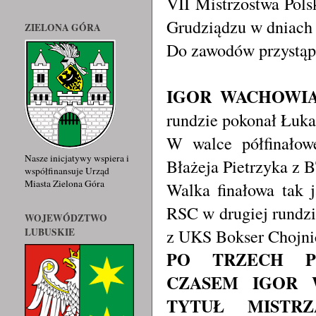
VII Mistrzostwa Pols
Grudziądzu w dniach 
ZIELONA GÓRA
Do zawodów przystąpi
IGOR WACHOWI
rundzie pokonał Łuk
W walce półfinałow
Nasze inicjatywy wspiera i
Błażeja Pietrzyka z
współfinansuje Urząd
Miasta Zielona Góra
Walka finałowa tak 
RSC w drugiej rundzi
WOJEWÓDZTWO
z UKS Bokser Chojn
LUBUSKIE
PO TRZECH P
CZASEM IGOR 
TYTUŁ MISTR