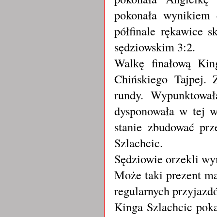
pokonała wynikiem 
półfinale rękawice 
sędziowskim 3:2.
Walkę finałową Ki
Chińskiego Tajpej. 
rundy. Wypunktowała
dysponowała w tej w
stanie zbudować prz
Szlachcic.
Sędziowie orzekli wyn
Może taki prezent ma
regularnych przyjazdó
Kinga Szlachcic poka