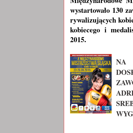
Międzynarodowe Mi
wystartowało 130 za
rywalizujących kobi
kobiecego i medali
2015.
NA
DO
ZAW
ADR
SRE
WYG