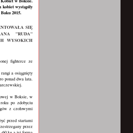
 Kobiet w Boksie.
 kobiet wystąpiły
z Baku 2015.
NTOWAŁA SIĘ
ANA "RUDA"
CH WYSOKICH
onej fighterce ze
rangi a osiągnięty
ero ponad dwa lata.
Marczewskiej.
dowej w Boksie, w
 roku po zdobyciu
ngów z czołowymi
być przed startami
rzestrzegany przez
-60 kg a jej forma