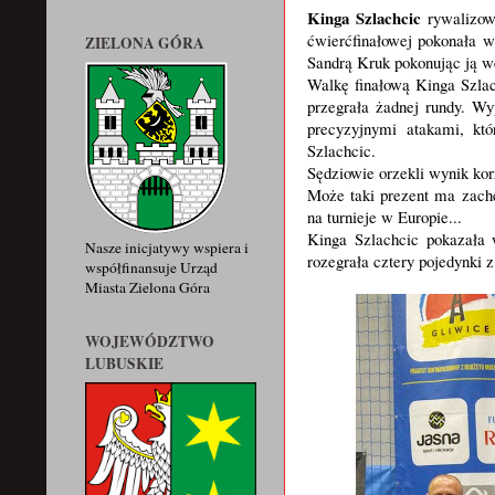
Kinga Szlachcic
rywalizow
ćwierćfinałowej pokonała 
ZIELONA GÓRA
Sandrą Kruk pokonując ją 
Walkę finałową Kinga Szla
przegrała żadnej rundy. Wy
precyzyjnymi atakami, kt
Szlachcic.
Sędziowie orzekli wynik kor
Może taki prezent ma zachę
na turnieje w Europie...
Kinga Szlachcic pokazała 
Nasze inicjatywy wspiera i
rozegrała cztery pojedynki
współfinansuje Urząd
Miasta Zielona Góra
WOJEWÓDZTWO
LUBUSKIE