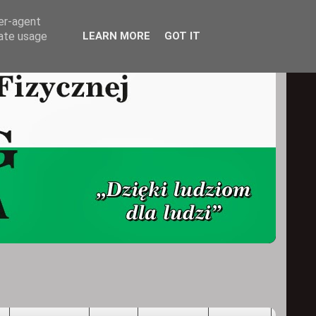
ser-agent
rate usage
LEARN MORE
GOT IT