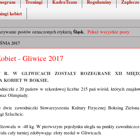
nogram
Treningi
KadraTeam
Regulaminy
Zaplecze
ingi kobiet
Śląsk
azywanie postów oznaczonych etykietą
.
Pokaż wszystkie posty
ŚNIA 2017
biet - Gliwice 2017
2017 R. W GLIWICACH ZOSTAŁY ROZEGRANE XII MIĘ
A KOBIET W BOKSIE.
odniczki z 20 państw w rekordowej liczbie 215 pań wśród, których znajdow
oraz Olimpiady.
 dwie zawodniczki Stowarzyszenia Kultury Fizycznej Boksing Zielon
gi Szlachcic.
lizowała w -48 kg. W pierwszym pojedynku uległa na punkty zawodniczc
rała cały turniej zdobywając złoty medal w Gliwicach.