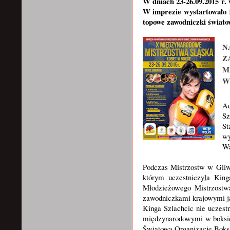
W dniach 23-26.09.2015 r.
W imprezie wystartowało 1
topowe zawodniczki świato
N
Z
M
W
Ad
Sz
St
wy
Wa
Podczas Mistrzostw w Gliw
którym uczestniczyła Kin
Młodzieżowego Mistrzostw
zawodniczkami krajowymi j
Kinga Szlachcic nie uczest
międzynarodowymi w boksie 
Światową Organizację Boksu