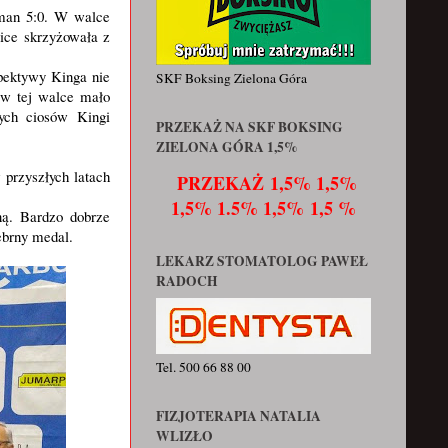
man 5:0. W walce
ice skrzyżowała z
pektywy Kinga nie
SKF Boksing Zielona Góra
 w tej walce mało
nych ciosów Kingi
PRZEKAŻ NA SKF BOKSING
ZIELONA GÓRA 1,5%
przyszłych latach
PRZEKAŻ
1,5% 1,5%
1,5% 1.5% 1,5% 1,5 %
ną. Bardzo dobrze
ebrny medal.
LEKARZ STOMATOLOG PAWEŁ
RADOCH
Tel. 500 66 88 00
FIZJOTERAPIA NATALIA
WLIZŁO