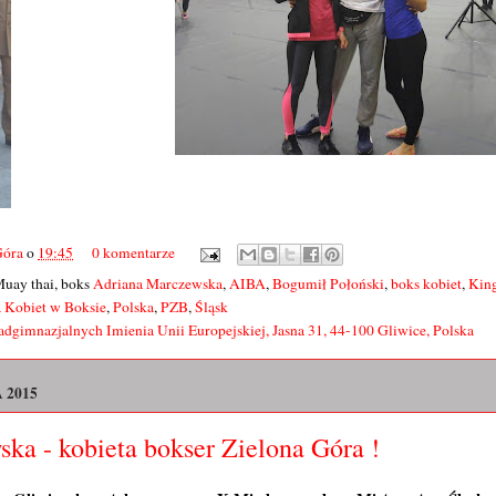
Góra
o
19:45
0 komentarze
Muay thai, boks
Adriana Marczewska
,
AIBA
,
Bogumił Połoński
,
boks kobiet
,
King
 Kobiet w Boksie
,
Polska
,
PZB
,
Śląsk
dgimnazjalnych Imienia Unii Europejskiej, Jasna 31, 44-100 Gliwice, Polska
 2015
ka - kobieta bokser Zielona Góra !