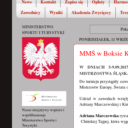
News
Kontakt
Zapisz się
Opłaty
Harmo
Zawodnicy
Wyniki
Akademia Zwycięzcy
Tren
MINISTERSTWO
Pok
SPORTU I TURYSTYKI
PONIEDZIAŁEK, 11 WRZE
MMŚ w Boksie Ko
W DNIACH 5-9.09.
MISTRZOSTWA ŚLĄSK
Do turnieju przystąpiły zaw
Mistrzostw Europy, Świata 
Udział w zawodach wzięły
Adriany Marczewskiej i Kin
Nasze inicjatywy wspiera i
Adriana Marczewska
współfinansuje
rywa
Ministerstwo Sportu i
Chińskiej Tajpej, która wyg
Turystyki