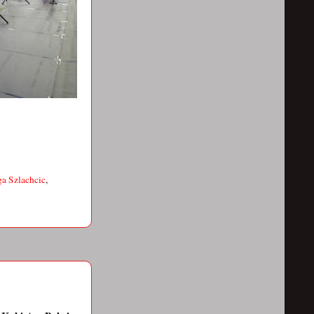
a Szlachcic
,