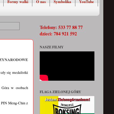
Formy walki
O nas
Symbolika
YouTube
Telefony: 533 77 88 77
dzieci: 784 921 592
NASZE FILMY
DZYNARODOWE
ały się medalistki
a Góra w osobach
FLAGA ZIELONEJ GÓRY
e PIN Meng-Chin z