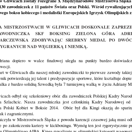
 w Gliwicach zostały rozegrane X Międzynarodowe Mistrzostwa Śląska
30 zawodniczek z 11 państw Świata oraz Polski. Wśród rywalizujących
wego boksu kobiecego i medalistki Europejskich Igrzysk Olimpijskich 
A MISTRZOSTWACH W GLIWICACH DOSKONALE ZAPREZE
AWODNICZKA SKF BOKSING ZIELONA GÓRA ADRI
ARCZEWSKA ZDOBYWAJĄC SREBRNY MEDAL PO DWÓ
YGRANYCH NAD WĘGIERKĄ I NIEMKĄ.
riana dopiero w walce finałowej uległa na punkty bardzo doświadcz
wecji.
art w Gliwicach dla naszej młodej zawodniczki to pierwsze zawody takiej 
nik potwierdzają jej talent i predyspozycje sportowe, które kształtuje dopi
lka z bardzo solidną Szwedką była 7 turniejową walką w życiu Adriany 
icach odbył się szkoleniowy obóz dla zawodniczek Polskiej Kadry Naro
ga Szlachcic. Nasza zawodniczka jest członkinią Kadry Narodowej od
a Polski Kobiet w Boksie 2014. Obóz był dla Kingi okazją do spari
ak i zagranicznymi.
niczyła w Mistrzostwach Śląska z powodu karencji czasowej jaką musi od
po zakończeniu kariery w kickboxingu. Wymóg ten jest rygorystycznie p
 Olimpijskiego AIBA. Kinga rywalizuje w olimpijskiej kategorii wagowej 