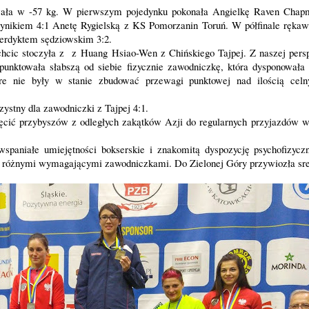
ała w -57 kg. W pierwszym pojedynku pokonała Angielkę Raven Chap
wynikiem 4:1 Anetę Rygielską z KS Pomorzanin Toruń. W półfinale rękaw
werdyktem sędziowskim 3:2.
chcic stoczyła z z Huang Hsiao-Wen z Chińskiego Tajpej. Z naszej pers
punktowała słabszą od siebie fizycznie zawodniczkę, która dysponowała
óre nie były w stanie zbudować przewagi punktowej nad ilością cel
zystny dla zawodniczki z Tajpej 4:1.
cić przybyszów z odległych zakątków Azji do regularnych przyjazdów w 
wspaniałe umiejętności bokserskie i znakomitą dyspozycję psychofizycz
 z różnymi wymagającymi zawodniczkami. Do Zielonej Góry przywiozła sr