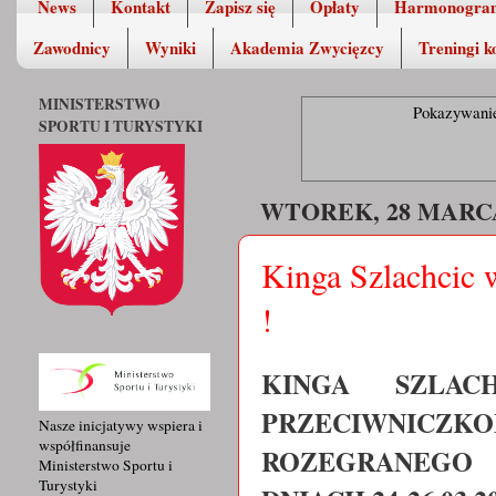
News
Kontakt
Zapisz się
Opłaty
Harmonogra
Zawodnicy
Wyniki
Akademia Zwycięzcy
Treningi k
MINISTERSTWO
Pokazywanie
SPORTU I TURYSTYKI
WTOREK, 28 MARCA
Kinga Szlachcic 
!
KINGA SZLAC
PRZECIWNICZKO
Nasze inicjatywy wspiera i
współfinansuje
ROZEGRANEGO
Ministerstwo Sportu i
Turystyki