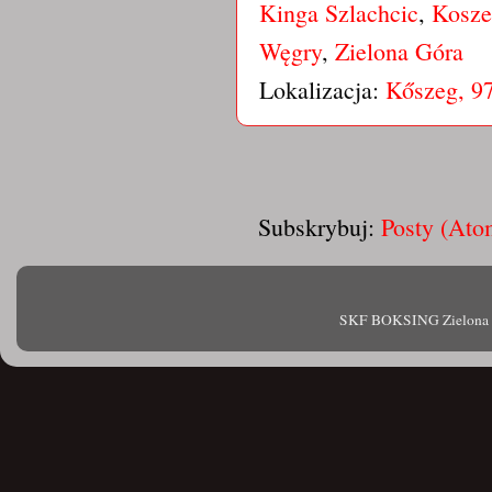
Kinga Szlachcic
,
Kosze
Węgry
,
Zielona Góra
Lokalizacja:
Kőszeg, 9
Subskrybuj:
Posty (Ato
SKF BOKSING Zielona Gór