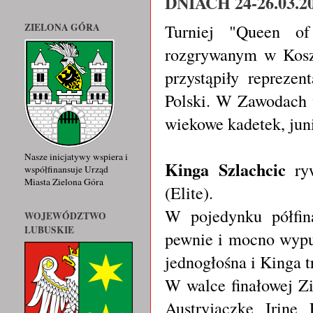
DNIACH 24-26.03.2
Turniej "Queen of
ZIELONA GÓRA
rozgrywanym w Kosze
przystąpiły reprezen
Polski. W Zawodach 
wiekowe kadetek, jun
Nasze inicjatywy wspiera i
Kinga Szlachcic
ryw
współfinansuje Urząd
Miasta Zielona Góra
(Elite).
W pojedynku półfi
WOJEWÓDZTWO
LUBUSKIE
pewnie i mocno wypu
jednogłośna i Kinga tr
W walce finałowej Z
Austryjaczkę Irinę