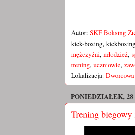
Autor:
SKF Boksing Zi
kick-boxing, kickboxin
mężczyźni
,
młodzież
,
s
trening
,
uczniowie
,
zaw
Lokalizacja:
Dworcowa 
PONIEDZIAŁEK, 28 
Trening biegowy 