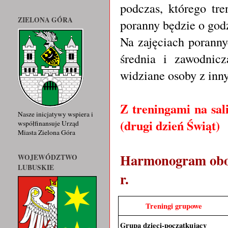
podczas, którego tr
ZIELONA GÓRA
poranny będzie o god
Na zajęciach poranny
średnia i zawodnic
widziane osoby z inn
Z treningami na sal
Nasze inicjatywy wspiera i
(drugi dzień Świąt)
współfinansuje Urząd
Miasta Zielona Góra
Harmonogram obow
WOJEWÓDZTWO
LUBUSKIE
r.
Treningi grupowe
Grupa dzieci-początkujący