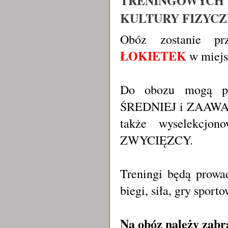
TRENINGOWYCH
KULTURY FIZYCZ
Obóz zostanie p
ŁOKIETEK
w miej
Do obozu mogą pr
ŚREDNIEJ i ZAAWAN
także wyselekcjo
ZWYCIĘZCY.
Treningi będą prowad
biegi, siła, gry spor
Na obóz należy zabr