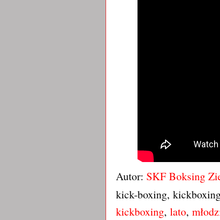
Autor:
SKF Boksing Zi
kick-boxing, kickboxin
kickboxing
,
lato
,
młodz