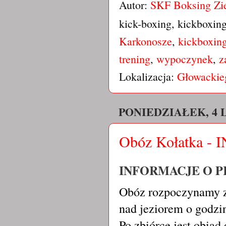
Autor:
SKF Boksing Zi
kick-boxing, kickboxin
Karkonosze
,
kickboxin
trening
,
wypoczynek
,
z
Lokalizacja:
Głowackieg
PONIEDZIAŁEK, 4 L
Obóz Kołatka 
INFORMACJE O P
Obóz rozpoczynamy z
nad jeziorem o godzin
Po zbiórce jest obiad