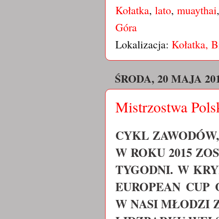
Kołatka
,
lato
,
muaythai
Góra
Lokalizacja:
Kołatka, B
ŚRODA, 20 MAJA 20
Mistrzostwa Pols
CYKL ZAWODÓW,
W ROKU 2015 Z
TYGODNI. W KR
EUROPEAN CUP 
W NASI MŁODZI Z