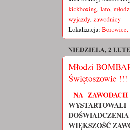
kickboxing
,
lato
,
młodz
wyjazdy
,
zawodnicy
Lokalizacja:
Borowice, 
NIEDZIELA, 2 LUTE
Młodzi BOMBARD
Świętoszowie !!!
NA ZAWODACH
WYSTARTOWALI 
DOŚWIADCZENIA
WIĘKSZOŚĆ ZAW