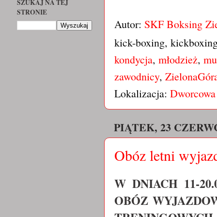
SZUKAJ NA TEJ
STRONIE
Autor:
SKF Boksing Zi
kick-boxing, kickboxin
kondycja
,
młodzież
,
mu
zawodnicy
,
ZielonaGór
Lokalizacja:
Dworcowa 
PIĄTEK, 23 CZERWC
Obóz letni wyjaz
W DNIACH 11-20
OBÓZ WYJAZDOW