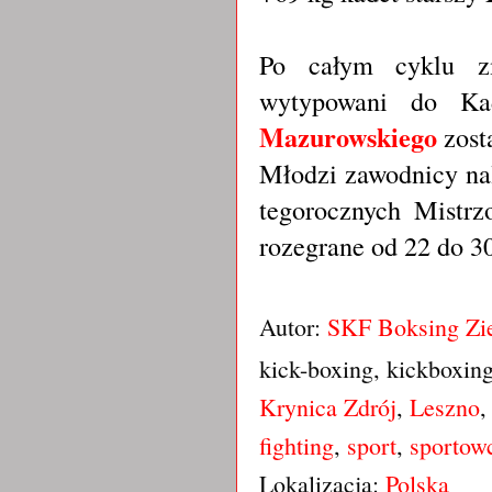
Po całym cyklu zm
wytypowani do Ka
Mazurowskiego
zosta
Młodzi zawodnicy na
tegorocznych Mistrz
rozegrane od 22 do 30
Autor:
SKF Boksing Zi
kick-boxing, kickboxin
Krynica Zdrój
,
Leszno
fighting
,
sport
,
sportow
Lokalizacja:
Polska