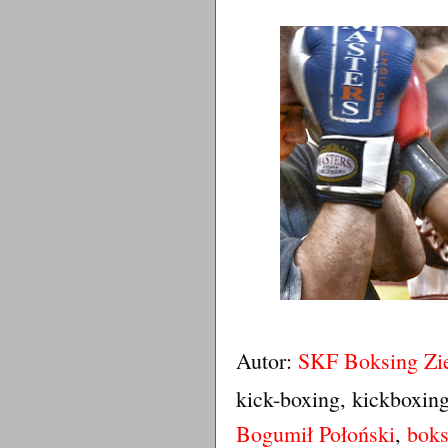
Autor:
SKF Boksing Zi
kick-boxing, kickboxin
Bogumił Połoński
,
bok