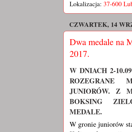
Lokalizacja:
37-600 Lu
CZWARTEK, 14 WRZ
Dwa medale na M
2017.
W DNIACH 2-10.0
ROZEGRANE M
JUNIORÓW. Z 
BOKSING ZIE
MEDALE.
W gronie juniorów st