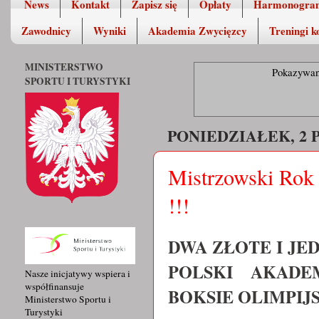
News
Kontakt
Zapisz się
Opłaty
Harmonogra
Zawodnicy
Wyniki
Akademia Zwycięzcy
Treningi k
MINISTERSTWO
Pokazywan
SPORTU I TURYSTYKI
PONIEDZIAŁEK, 2 
Mistrzowski Ro
!!!
DWA ZŁOTE I J
POLSKI AKAD
Nasze inicjatywy wspiera i
współfinansuje
BOKSIE OLIMPIJS
Ministerstwo Sportu i
Turystyki