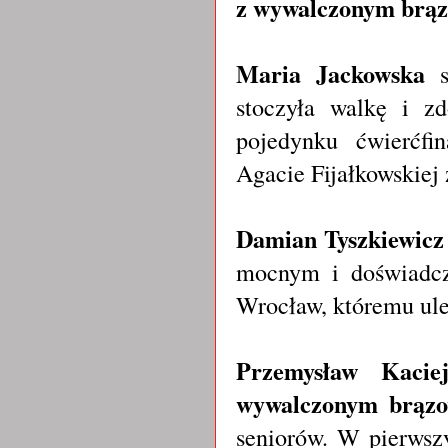
z wywalczonym brą
Maria Jackowska
s
stoczyła walkę i z
pojedynku ćwierćfi
Agacie Fijałkowskiej
Damian Tyszkiewic
mocnym i doświadc
Wrocław, któremu ule
Przemysław Kaci
wywalczonym brąz
seniorów. W pierws