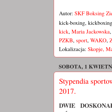
Autor:
SKF Boksing Zi
kick-boxing, kickboxin
kick
,
Maria Jackowska
PZKB
,
sport
,
WAKO
,
Z
Lokalizacja:
Skopje, M
SOBOTA, 1 KWIETN
Stypendia sport
2017.
DWIE DOSKONAŁ