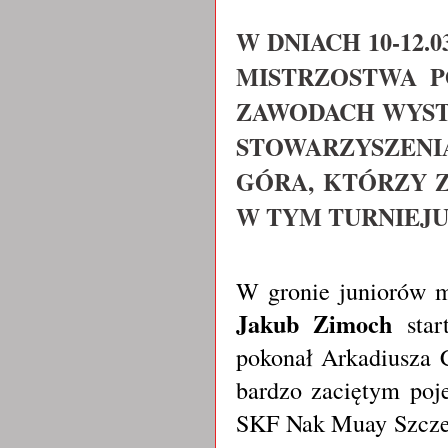
W DNIACH 10-12.
MISTRZOSTWA P
ZAWODACH WYST
STOWARZYSZENI
GÓRA, KTÓRZY 
W TYM TURNIEJU
W gronie juniorów m
Jakub Zimoch
sta
pokonał Arkadiusza 
bardzo zaciętym poj
SKF Nak Muay Szcze