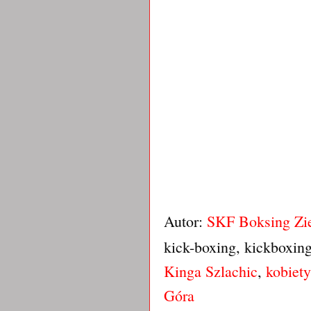
Autor:
SKF Boksing Zi
kick-boxing, kickboxin
Kinga Szlachic
,
kobiety
Góra