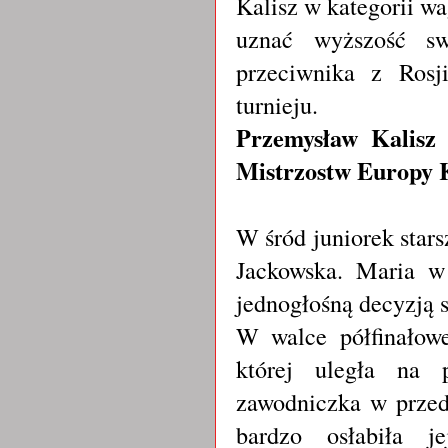
Kalisz w kategorii w
uznać wyższość sw
przeciwnika z Rosj
turnieju.
Przemysław Kalisz
Mistrzostw Europy 
W śród juniorek star
Jackowska. Maria w
jednogłośną decyzją 
W walce półfinałowe
której uległa na 
zawodniczka w przedd
bardzo osłabiła j