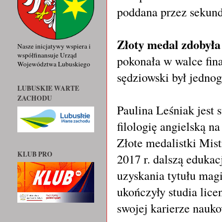
poddana przez sekun
Złoty medal zdobyła
Nasze inicjatywy wspiera i
współfinansuje Urząd
pokonała w walce fin
Województwa Lubuskiego
sędziowski był jedno
LUBUSKIE WARTE
ZACHODU
Paulina Leśniak jest 
filologię angielską
Złote medalistki Mis
KLUB PRO
2017 r. dalszą eduka
uzyskania tytułu mag
ukończyły studia lic
swojej karierze nauk