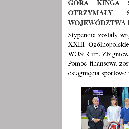
GÓRA KINGA 
OTRZYMAŁY S
WOJEWÓDZTWA L
Stypendia zostały w
XXIII Ogólnopolski
WOSiR im. Zbigniewa
Pomoc finansowa zos
osiągnięcia sportowe