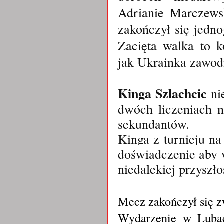
Adrianie Marczewsk
zakończył się jedn
Zacięta walka to k
jak Ukrainka zawod
Kinga Szlachcic
ni
dwóch liczeniach n
sekundantów.
Kinga z turnieju na
doświadczenie aby
niedalekiej przyszł
Mecz zakończył się 
Wydarzenie w Lubac