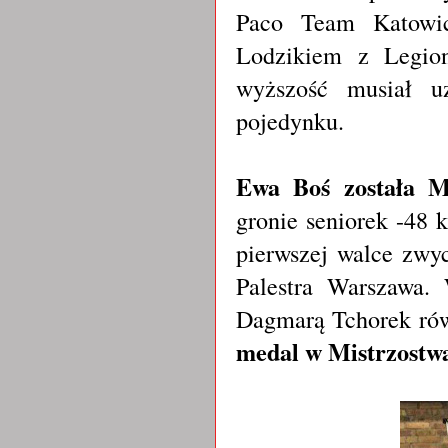
Paco Team Katowic
Lodzikiem z Legion
wyższość musiał u
pojedynku.
Ewa Boś została M
gronie seniorek -48 
pierwszej walce zwy
Palestra Warszawa.
Dagmarą Tchorek rów
medal w Mistrzostw