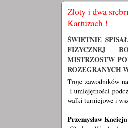
Złoty i dwa sreb
Kartuzach !
ŚWIETNIE SPISA
FIZYCZNEJ B
MISTRZOSTW PO
ROZEGRANYCH W K
Troje zawodników na
i umiejętności podcz
walki turniejowe i ws
Przemysław Kacieja