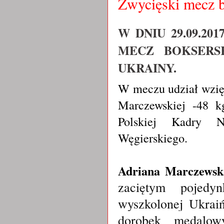
Zwycięski mecz b
W DNIU 29.09.2
MECZ BOKSERSK
UKRAINY.
W meczu udział wzięł
Marczewskiej -48 k
Polskiej Kadry N
Węgierskiego.
Adriana Marczewsk
zaciętym pojedy
wyszkolonej Ukrai
dorobek medalow