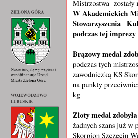
Mistrzostwa zostały 
W Akademickich Mist
ZIELONA GÓRA
Stowarzyszenia Ku
podczas tej imprezy
Brązowy medal zdob
podczas tych mistrzo
Nasze inicjatywy wspiera i
zawodniczką KS Skorp
współfinansuje Urząd
Miasta Zielona Góra
na punkty przeciwnic
kg.
WOJEWÓDZTWO
LUBUSKIE
Złoty medal zdobył
żadnych szans już w p
Skorpion Szczecin We