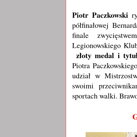
Piotr Paczkowski
r
półfinałowej Berna
finale zwycięst
Legionowskiego Klu
złoty medal i tytu
Piotra Paczkowskieg
udział w Mistrzostw
swoimi przeciwnika
sportach walki. Brawo
G