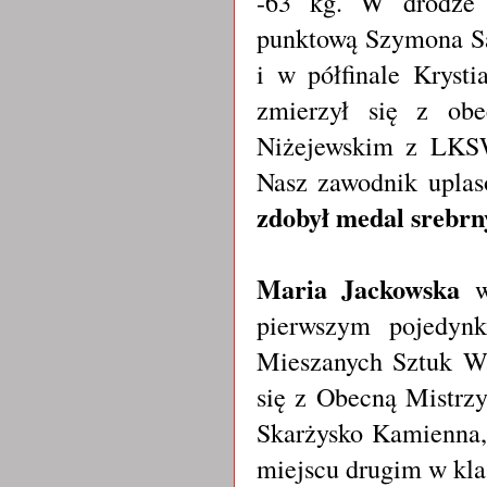
-63 kg. W drodze d
punktową Szymona Sa
i w półfinale Krys
zmierzył się z ob
Niżejewskim z LKSW
Nasz zawodnik uplaso
zdobył medal srebrn
Maria Jackowska
wa
pierwszym pojedyn
Mieszanych Sztuk W
się z Obecną Mistrz
Skarżysko Kamienna, 
miejscu drugim w kla