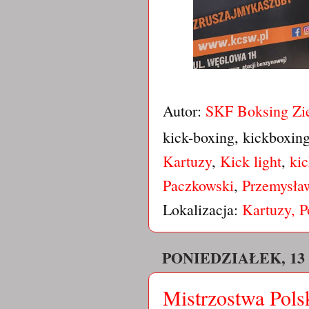
Autor:
SKF Boksing Zi
kick-boxing, kickboxin
Kartuzy
,
Kick light
,
ki
Paczkowski
,
Przemysła
Lokalizacja:
Kartuzy, P
PONIEDZIAŁEK, 13
Mistrzostwa Pols