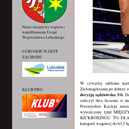
Nasze inicjatywy wspiera i
współfinansuje Urząd
Województwa Lubuskiego
LUBUSKIE WARTE
ZACHODU
W czwartej odsłonie ka
Zielonogórzanin po dobrze 
KLUB PRO
decyzją sędziowska 3:0.
De
zaliczył dwa liczenia w d
Przemysław Kacieja musia
wywalczony tytuł M
KICKBOXINGU TO DLA "
kategorii wagowej do 63,5 