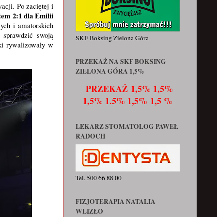
cji. Po zaciętej i
tem 2:1 dla Emilii
ych i amatorskich
 sprawdzić swoją
SKF Boksing Zielona Góra
ki rywalizowały w
PRZEKAŻ NA SKF BOKSING
ZIELONA GÓRA 1,5%
PRZEKAŻ
1,5% 1,5%
1,5% 1.5% 1,5% 1,5 %
LEKARZ STOMATOLOG PAWEŁ
RADOCH
Tel. 500 66 88 00
FIZJOTERAPIA NATALIA
WLIZŁO