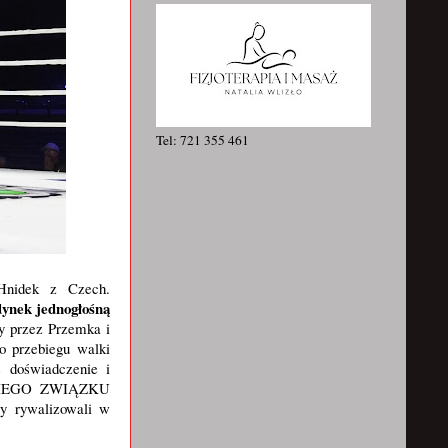
Tel: 721 355 461
Hnidek z Czech.
dynek jednogłośną
ny przez Przemka i
o przebiegu walki
 doświadczenie i
KIEGO ZWIĄZKU
ywalizowali w