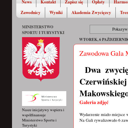
News
Kontakt
Zapisz się
Opłaty
Harmo
Zawodnicy
Wyniki
Akademia Zwycięzcy
Tren
MINISTERSTWO
Pokazywa
SPORTU I TURYSTYKI
WTOREK, 6 PAŹDZIERNIK
Zawodowa Gala 
Dwa zwycię
Czerwińskie
Makowskiego
Galeria zdjęć
Nasze inicjatywy wspiera i
Wydarzenie miało miejsce w 
współfinansuje
Na Gali rywalizowało 6 zaw
Ministerstwo Sportu i
Turystyki