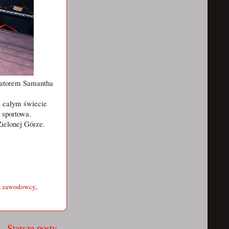
zatorem Samantha
a całym świecie
a sportowa.
ielonej Górze.
,
zawodowcy
,
Starsze posty