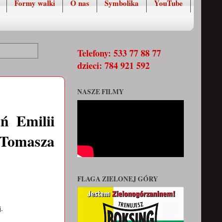
Formy walki
O nas
Symbolika
YouTube
Telefony: 533 77 88 77
dzieci: 784 921 592
NASZE FILMY
ń Emilii
 Tomasza
FLAGA ZIELONEJ GÓRY
.