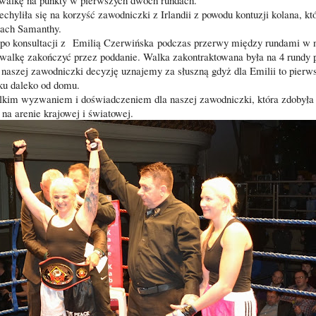
echyliła się na korzyść zawodniczki z Irlandii z powodu kontuzji kolana, kt
ciach Samanthy.
po konsultacji z
Emilią Czerwińska
podczas przerwy między rundami w n
 walkę zakończyć przez poddanie. Walka zakontraktowana była na 4 rundy 
aszej zawodniczki decyzję uznajemy za słuszną gdyż dla Emilii to pierw
tku daleko od domu.
lkim wyzwaniem i doświadczeniem dla naszej zawodniczki, która zdobyła
 na arenie krajowej i światowej.