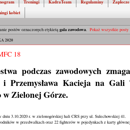
nogram
Treningi
KadraTeam
Regulaminy
Zaplecze
ingi kobiet
gala zawodowa
nie postów oznaczonych etykietą
.
Pokaż wszystkie posty
A 2020
MFC 18
stwa podczas zawodowych zmaga
j i Przemysława Kacieja na Gali
 w Zielonej Górze.
dniu 3.10.2020 r. w zielonogórskiej hali CRS przy ul. Sulechowskiej 41.
odników w przedwalkach oraz 22 fighterów w pojedynkach z karty głównej