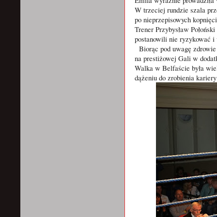
W trzeciej rundzie szala prz
po nieprzepisowych kopnię
Trener Przybysław Połoński 
postanowili nie ryzykować i
Biorąc pod uwagę zdrowie n
na prestiżowej Gali w doda
Walka w Belfaście była wie
dążeniu do zrobienia kariery