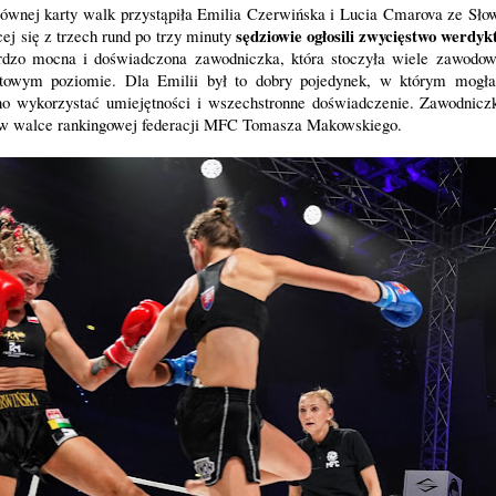
ównej karty walk przystąpiła Emilia Czerwińska i Lucia Cmarova ze Słowa
sędziowie ogłosili zwycięstwo werdyk
j się z trzech rund po trzy minuty
rdzo mocna i doświadczona zawodniczka, która stoczyła wiele zawodow
owym poziomie. Dla Emilii był to dobry pojedynek, w którym mogła
no wykorzystać umiejętności i wszechstronne doświadczenie. Zawodnicz
g w walce rankingowej federacji MFC Tomasza Makowskiego.