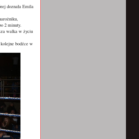
órej doznała Emila
arożniku,
po 2 minuty.
sza walka w życiu
kolejne bodźce w