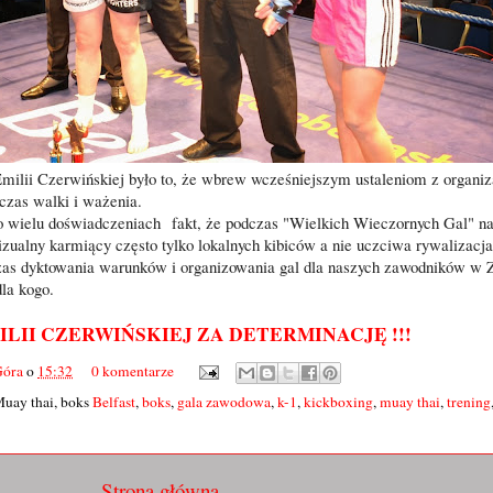
ilii Czerwińskiej było to, że wbrew wcześniejszym ustaleniom z organi
dczas walki i ważenia.
po wielu doświadczeniach
fakt, że podczas "Wielkich Wieczornych Gal" n
 wizualny karmiący często tylko lokalnych kibiców a nie uczciwa rywalizacj
s dyktowania warunków i organizowania gal dla naszych zawodników w Z
dla kogo.
 EMILII CZERWIŃSKIEJ ZA DETERMINACJĘ !!!
Góra
o
15:32
0 komentarze
Muay thai, boks
Belfast
,
boks
,
gala zawodowa
,
k-1
,
kickboxing
,
muay thai
,
trening
Strona główna