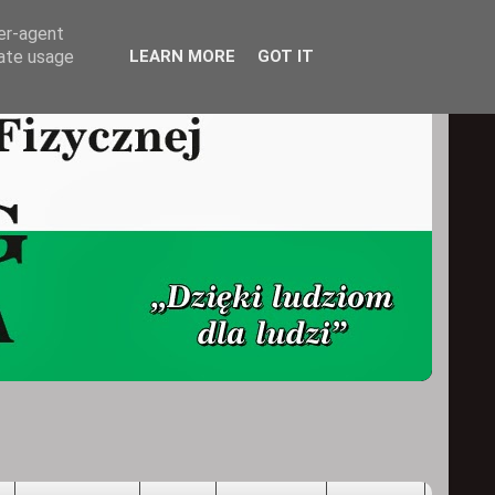
ser-agent
rate usage
LEARN MORE
GOT IT