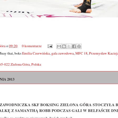
Góra
o
09:20
0 komentarze
Muay thai, boks
Emilia Czerwińska
,
gala zawodowa
,
MFC 18
,
Przemysław Kaciej
65-022 Zielona Góra, Polska
NIA 2013
 ZAWODNICZKA SKF BOKSING ZIELONA GÓRA STOCZYŁA 
LKĘ Z SAMANTHĄ ROBB PODCZAS GALI W BELFAŚCIE DNIA 1
 walkę na punkty w pierwszych dwóch rundach.