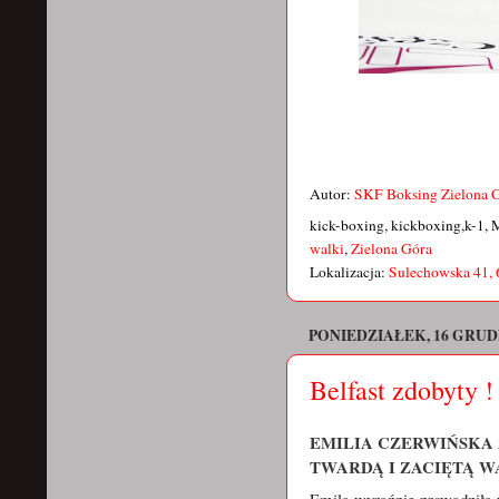
Autor:
SKF Boksing Zielona 
kick-boxing, kickboxing,k-1, 
walki
,
Zielona Góra
Lokalizacja:
Sulechowska 41, 
PONIEDZIAŁEK, 16 GRUD
Belfast zdobyty !
EMILIA CZERWIŃSKA
TWARDĄ I ZACIĘTĄ WA
Emila wyraźnie prowadziła