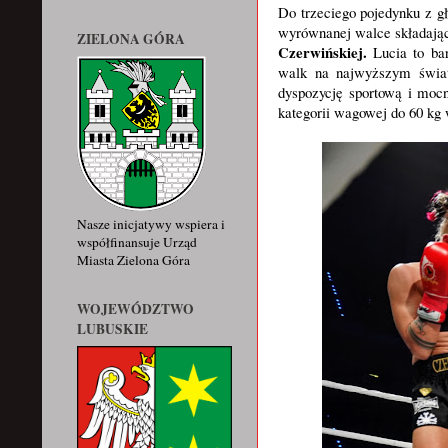
Do trzeciego pojedynku z gł
wyrównanej walce składające
ZIELONA GÓRA
Czerwińskiej.
Lucia to ba
walk na najwyższym świat
dyspozycję sportową i moc
kategorii wagowej do 60 k
Nasze inicjatywy wspiera i
współfinansuje Urząd
Miasta Zielona Góra
WOJEWÓDZTWO
LUBUSKIE