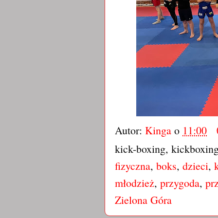
Autor:
Kinga
o
11:00
kick-boxing, kickboxin
fizyczna
,
boks
,
dzieci
,
młodzież
,
przygoda
,
pr
Zielona Góra