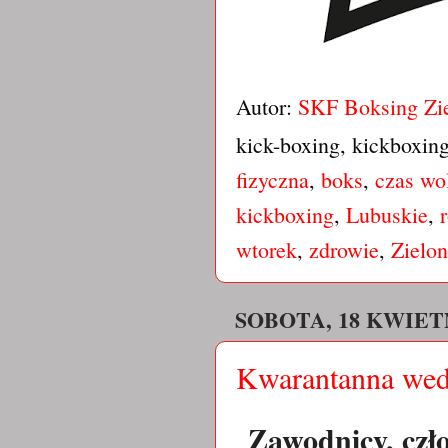
Autor:
SKF Boksing Zi
kick-boxing, kickboxin
fizyczna
,
boks
,
czas wo
kickboxing
,
Lubuskie
,
wtorek
,
zdrowie
,
Zielo
SOBOTA, 18 KWIETN
Kwarantanna wed
Zawodnicy, cz