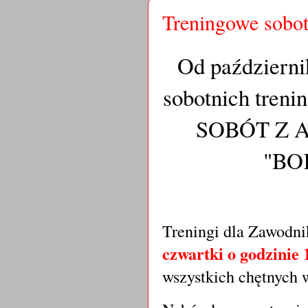
Treningowe sob
Od październi
sobotnich t
SOBÓT Z 
"BO
Treningi dla Zawodn
czwartki o godzinie 
wszystkich chętnych 