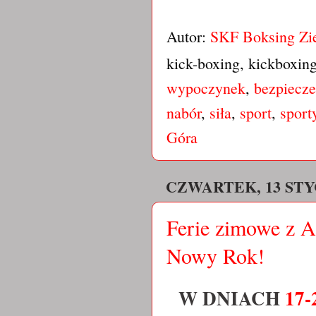
Autor:
SKF Boksing Zi
kick-boxing, kickboxin
wypoczynek
,
bezpiecz
nabór
,
siła
,
sport
,
sport
Góra
CZWARTEK, 13 STY
Ferie zimowe z 
Nowy Rok!
W DNIACH
17-