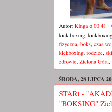
Autor:
Kinga
o
00:41
kick-boxing, kickboxin
fizyczna
,
boks
,
czas wo
kickboxing
,
rodzice
,
sk
zdrowie
,
Zielona Góra
,
ŚRODA, 28 LIPCA 20
STARt - "AKA
"BOKSING" Ziel