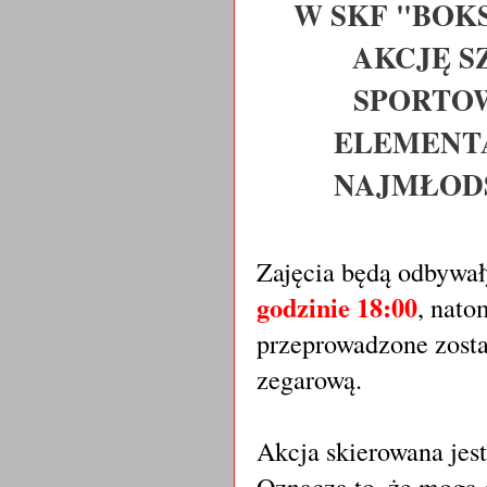
W SKF "BOK
AKCJĘ 
SPORTOW
ELEMENTA
NAJMŁODS
Zajęcia będą odbywał
godzinie 18:00
, nato
przeprowadzone zostan
zegarową.
Akcja skierowana jest
Oznacza to, że mogą d