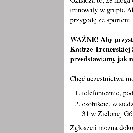
trenowały w grupie A
przygodę ze sportem
WAŻNE! Aby przystąpi
Kadrze Trenerskiej
przedstawiamy jak m
Chęć uczestnictwa mo
telefonicznie, p
osobiście, w sie
31 w Zielonej Gó
Zgłoszeń można dokon