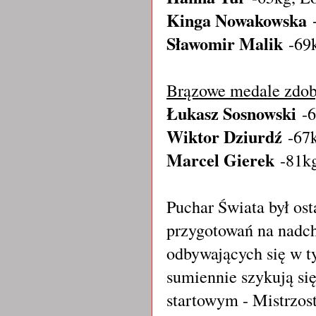
Kinga Nowakowska
Sławomir Malik
-69
Brązowe medale zdob
Łukasz Sosnowski
-
Wiktor Dziurdź
-67
Marcel Gierek
-81kg
Puchar Świata był os
przygotowań na nadc
odbywających się w t
sumiennie szykują si
startowym - Mistrzos