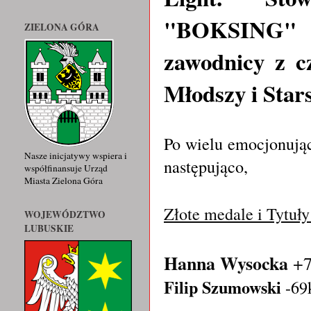
"BOKSING" 
ZIELONA GÓRA
zawodnicy z c
Młodszy i Star
Po wielu emocjonując
Nasze inicjatywy wspiera i
następująco,
współfinansuje Urząd
Miasta Zielona Góra
Złote medale i Tytuły
WOJEWÓDZTWO
LUBUSKIE
Hanna Wysocka
+7
Fili
p Szumowski
-69k