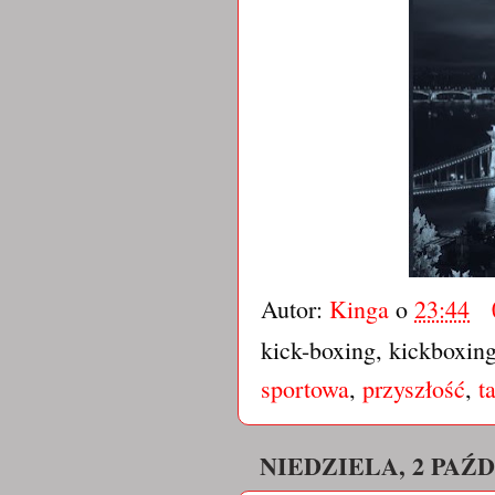
Autor:
Kinga
o
23:44
kick-boxing, kickboxin
sportowa
,
przyszłość
,
t
NIEDZIELA, 2 PAŹ