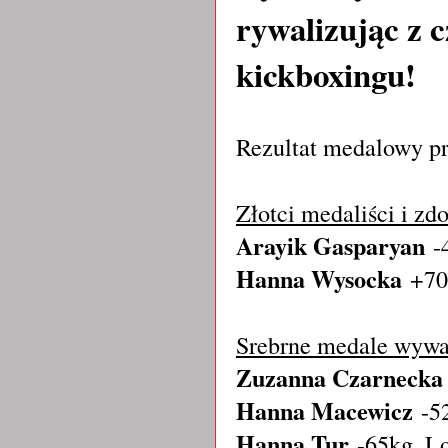
rywalizując z
kickboxingu!
Rezultat medalowy pr
Złotci medaliści i z
Arayik Gasparyan
-
Hanna Wysocka
+70
Srebrne medale wywa
Zuzanna Czarneck
Hanna Macewicz
-5
Hanna Tur
-65kg, L