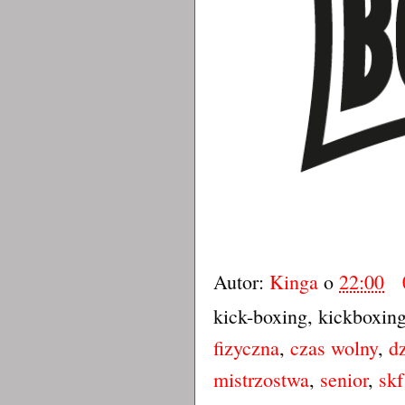
Autor:
Kinga
o
22:00
kick-boxing, kickboxin
fizyczna
,
czas wolny
,
dz
mistrzostwa
,
senior
,
skf