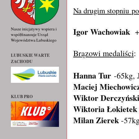
Na drugim sto
pniu
po
Igor Wachowiak
+9
Nasze inicjatywy wspiera i
współfinansuje Urząd
Województwa Lubuskiego
Brązowi medaliści
:
LUBUSKIE WARTE
ZACHODU
Hanna Tur
-65kg, 
Maciej Miechowic
Wiktor Derczyńsk
KLUB PRO
Wiktoria Łokietek
Milan Zierek
-57kg