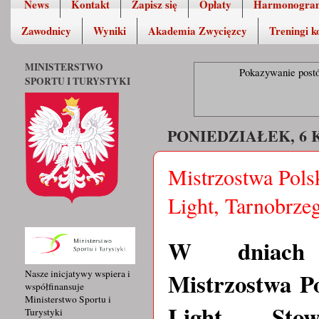
News
Kontakt
Zapisz się
Opłaty
Harmonogra
Zawodnicy
Wyniki
Akademia Zwycięzcy
Treningi k
MINISTERSTWO
Pokazywanie post
SPORTU I TURYSTYKI
PONIEDZIAŁEK, 6 
Mistrzostwa Pols
Light, Tarnobrze
W dniach 2
Mistrzostwa Po
Nasze inicjatywy wspiera i
współfinansuje
Ministerstwo Sportu i
Light. Stow
Turystyki