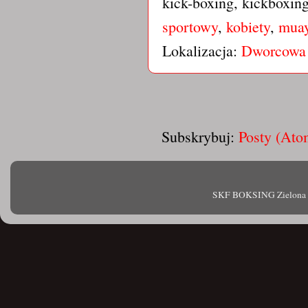
kick-boxing, kickboxin
sportowy
,
kobiety
,
muay
Lokalizacja:
Dworcowa 
Subskrybuj:
Posty (Ato
SKF BOKSING Zielona Gór