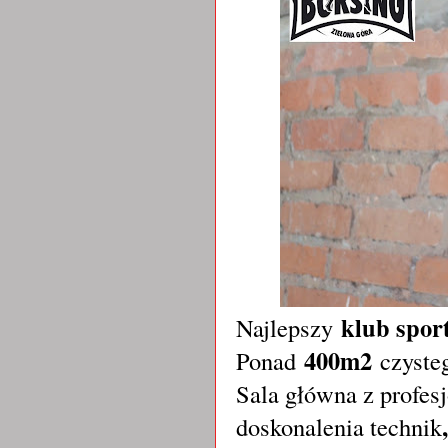
klub spor
Najlepszy
400m2
Ponad
czysteg
Sala główna z profes
doskonalenia technik