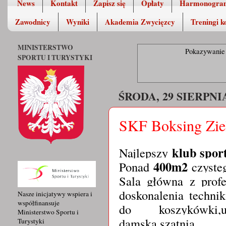
News
Kontakt
Zapisz się
Opłaty
Harmonogra
Zawodnicy
Wyniki
Akademia Zwycięzcy
Treningi k
MINISTERSTWO
Pokazywanie 
SPORTU I TURYSTYKI
ŚRODA, 29 SIERPNIA
SKF Boksing Zi
klub spor
Najlepszy
400m2
Ponad
czysteg
Sala główna z prof
doskonalenia technik
Nasze inicjatywy wspiera i
współfinansuje
do koszykówki,un
Ministerstwo Sportu i
damska,szatnia 
Turystyki