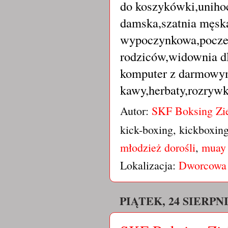
do koszykówki,unihoc
damska,szatnia męsk
wypoczynkowa,poczek
rodziców,widownia d
komputer z darmowym
kawy,herbaty,rozrywk
Autor:
SKF Boksing Zi
kick-boxing, kickboxin
młodzież dorośli
,
muay 
Lokalizacja:
Dworcowa 
PIĄTEK, 24 SIERPNI