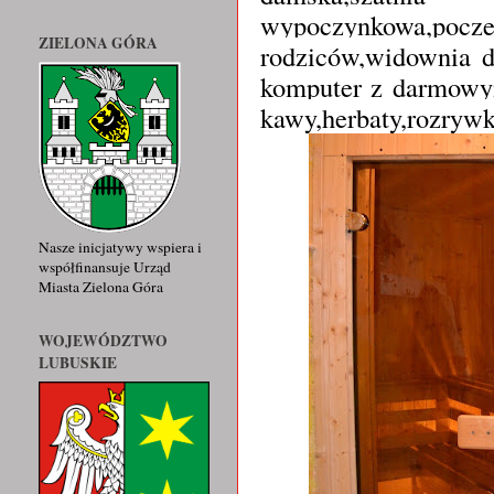
wypoczynkowa,pocze
ZIELONA GÓRA
rodziców,widownia d
komputer z darmowym
kawy,herbaty,rozrywk
Nasze inicjatywy wspiera i
współfinansuje Urząd
Miasta Zielona Góra
WOJEWÓDZTWO
LUBUSKIE