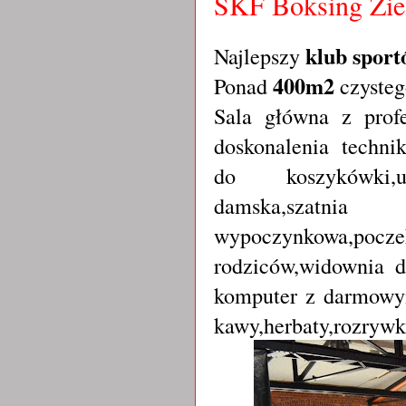
SKF Boksing Zi
klub sport
Najlepszy
400m2
Ponad
czysteg
Sala główna z prof
doskonalenia techni
do koszykówki,un
damska,szatnia 
wypoczynkowa,pocze
rodziców,widownia d
komputer z darmowym
kawy,herbaty,rozrywk