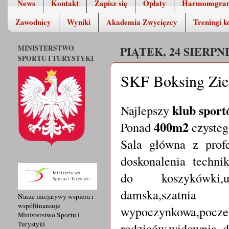
News
Kontakt
Zapisz się
Opłaty
Harmonogra
Zawodnicy
Wyniki
Akademia Zwycięzcy
Treningi k
MINISTERSTWO
PIĄTEK, 24 SIERPNI
SPORTU I TURYSTYKI
SKF Boksing Zi
klub sport
Najlepszy
400m2
Ponad
czysteg
Sala główna z prof
doskonalenia techni
do koszykówki,un
damska,szatnia 
Nasze inicjatywy wspiera i
współfinansuje
wypoczynkowa,pocze
Ministerstwo Sportu i
Turystyki
rodziców,widownia d