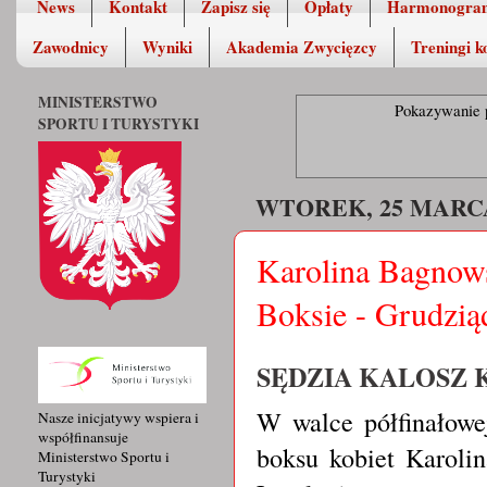
News
Kontakt
Zapisz się
Opłaty
Harmonogra
Zawodnicy
Wyniki
Akademia Zwycięzcy
Treningi k
MINISTERSTWO
Pokazywanie 
SPORTU I TURYSTYKI
WTOREK, 25 MARCA
Karolina Bagnow
Boksie - Grudzią
SĘDZIA KALOSZ 
W walce półfinałowej
Nasze inicjatywy wspiera i
współfinansuje
boksu kobiet Karolin
Ministerstwo Sportu i
Turystyki