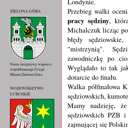
Londynie.
Przebieg walki ocen
ZIELONA GÓRA
pracy sędziny
, któ
Michalczuk licząc po
błędy sędziowskie,
"mistrzynią". Sęd
zawodniczkę po cio
Nasze inicjatywy wspiera i
Wyglądało to tak ja
współfinansuje Urząd
Miasta Zielona Góra
dotarcie do finału.
Walka półfinałowa Ki
WOJEWÓDZTWO
LUBUSKIE
sędziowskich, kumoter
Mamy nadzieję, że 
sędziowskich PZB i 
zajmującej się Polsk