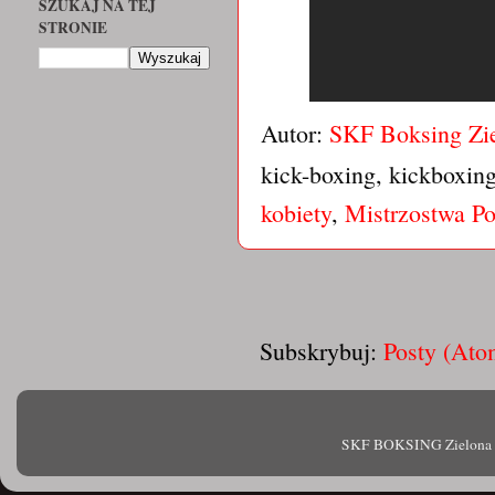
SZUKAJ NA TEJ
STRONIE
Autor:
SKF Boksing Zi
kick-boxing, kickboxin
kobiety
,
Mistrzostwa Po
Subskrybuj:
Posty (Ato
SKF BOKSING Zielona Gór