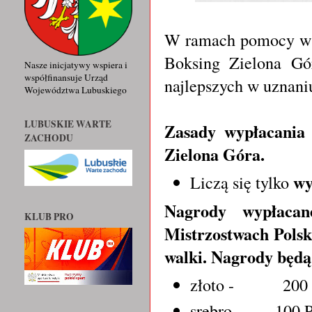
W ramach pomocy w r
Boksing Zielona Gó
Nasze inicjatywy wspiera i
współfinansuje Urząd
najlepszych w uznaniu
Województwa Lubuskiego
LUBUSKIE WARTE
Zasady wypłacania
ZACHODU
Zielona Góra.
wy
Liczą się tylko
Nagrody wypłaca
KLUB PRO
Mistrzostwach Polsk
walki. Nagrody będ
złoto - 20
srebro - 100 