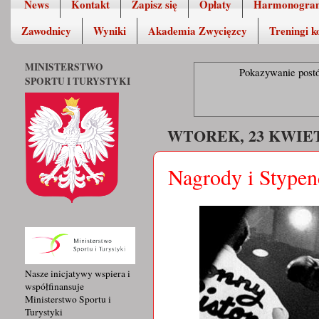
News
Kontakt
Zapisz się
Opłaty
Harmonogra
Zawodnicy
Wyniki
Akademia Zwycięzcy
Treningi k
MINISTERSTWO
Pokazywanie post
SPORTU I TURYSTYKI
WTOREK, 23 KWIET
Nagrody i Stypen
Nasze inicjatywy wspiera i
współfinansuje
Ministerstwo Sportu i
Turystyki