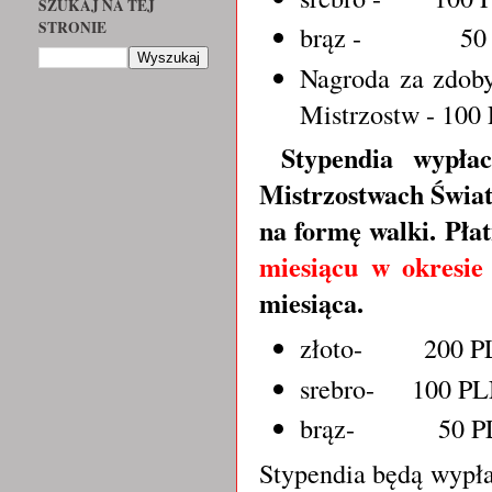
SZUKAJ NA TEJ
STRONIE
brąz - 50 
Nagroda za zdoby
Mistrzostw - 100
Stypendia wypłac
Mistrzostwach Świat
na formę walki. Pła
miesiącu w okresie
miesiąca.
złoto- 200 P
srebro- 100 P
brąz- 50 P
Stypendia będą wypła