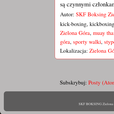
są czynnymi członka
Autor:
SKF Boksing Zi
kick-boxing, kickboxin
Zielona Góra
,
muay tha
góra
,
sporty walki
,
styp
Lokalizacja:
Zielona Gó
Subskrybuj:
Posty (Ato
SKF BOKSING Zielona Gór