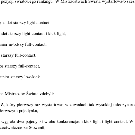
 pozycji światowego rankingu. 
W Mistrzostwach Świata wystartowało sześ
g kadet starszy light-contact,
adet starszy light-contact i kick-light,
unior młodszy full-contact,
 starszy full-contact,
or starszy full-contact, 
junior starszy low-kick. 
s Mistrzostw Świata zdobyli:
CZ
, który pierwszy raz wystartował w zawodach tak wysokiej międzynarod
ierwszym pojedynku,
 wygrała dwa pojedynki w obu konkurencjach kick-light i light-contact. W
rzeciwniczce ze Słowenii, 