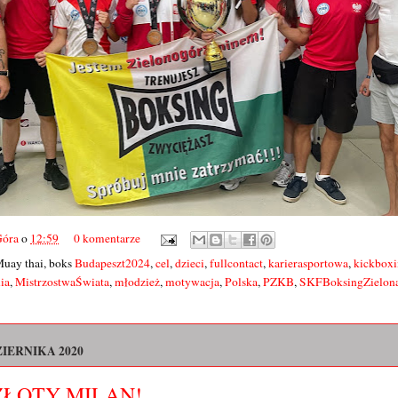
Góra
o
12:59
0 komentarze
Muay thai, boks
Budapeszt2024
,
cel
,
dzieci
,
fullcontact
,
karierasportowa
,
kickbox
ia
,
MistrzostwaŚwiata
,
młodzież
,
motywacja
,
Polska
,
PZKB
,
SKFBoksingZielon
ZIERNIKA 2020
 i ZŁOTY MILAN!