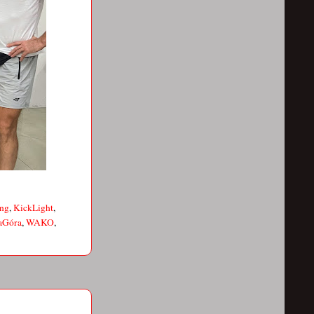
ing
,
KickLight
,
aGóra
,
WAKO
,