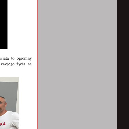
wiata to ogromny
 swojego życia na