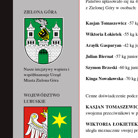
Państwo uplasowało się na 4
z Zielonej Góry w osobach: 
ZIELONA GÓRA
Kasjan Tomaszewicz
 -57 k
Wiktoria Łokietek
 -55 kg k
Arayik Gasparyan
 -42 kg j
Julian Biernat
 -57 kg junior
Szymon Brzeski
 -60 kg juni
Nasze inicjatywy wspiera i
współfinansuje Urząd
Kinga Nowakowska
 -70 kg 
Miasta Zielona Góra
WOJEWÓDZTWO
Cenne doświadczenie podcza
LUBUSKIE
KASJAN TOMASZEWI
swojemu przeciwnikowi w p
WIKTORIA ŁOKIETEK
uległa nieznacznie swojej p