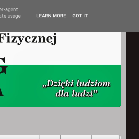
ser-agent
rate usage
LEARN MORE
GOT IT