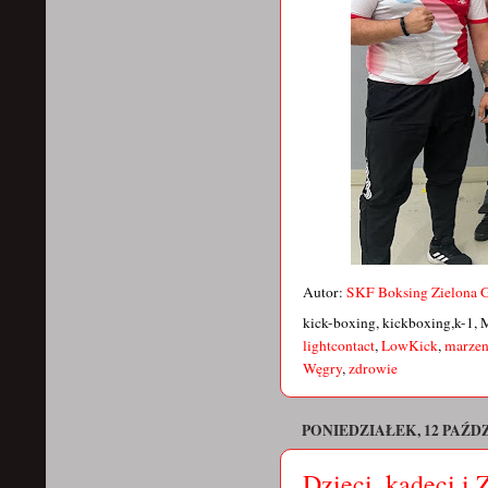
Autor:
SKF Boksing Zielona 
kick-boxing, kickboxing,k-1, 
lightcontact
,
LowKick
,
marzen
Węgry
,
zdrowie
PONIEDZIAŁEK, 12 PAŹD
Dzieci, kadeci