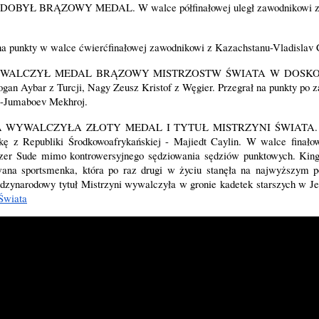
ZDOBYŁ BRĄZOWY MEDAL. W walce półfinałowej uległ zawodnikowi z Jo
 na punkty w walce ćwierćfinałowej zawodnikowi z Kazachstanu-Vladislav 
WALCZYŁ MEDAL BRĄZOWY MISTRZOSTW ŚWIATA W DOSKO
an Aybar z Turcji, Nagy Zeusz Kristof z Węgier. Przegrał na punkty po z
 -Jumaboev Mekhroj. 
A
 WYWALCZYŁA ZŁOTY MEDAL I TYTUŁ MISTRZYNI ŚWIATA. Ki
ę z Republiki Środkowoafrykańskiej - Majiedt Caylin. W walce finałowe
Ozer Sude mimo kontrowersyjnego sędziowania sędziów punktowych. Kin
wana sportsmenka, która po raz drugi w życiu stanęła na najwyższym p
dzynarodowy tytuł Mistrzyni wywalczyła w gronie kadetek starszych w J
Świata