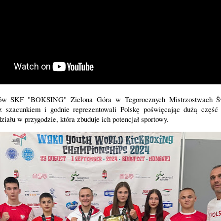
ików SKF "BOKSING" Zielona Góra w Tegorocznych Mistrzostwach Ś
z szacunkiem i godnie reprezentowali Polskę poświęcając dużą część
ziału w przygodzie, która zbuduje ich potencjał sportowy.