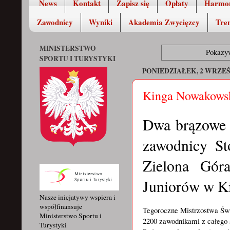
News
Kontakt
Zapisz się
Opłaty
Harmo
Zawodnicy
Wyniki
Akademia Zwycięzcy
Tren
MINISTERSTWO
Pokazyw
SPORTU I TURYSTYKI
PONIEDZIAŁEK, 2 WRZEŚ
Kinga Nowakowsk
Dwa brązowe o
zawodnicy St
Zielona Gór
Juniorów w K
Nasze inicjatywy wspiera i
współfinansuje
Tegoroczne Mistrzostwa Świa
Ministerstwo Sportu i
2200 zawodnikami z całego ś
Turystyki