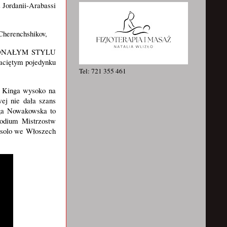
rdanii-Arabassi 
Cherenchshikov,
NAŁYM STYLU 
aciętym pojedynku 
Tel: 721 355 461
nga wysoko na 
j nie dała szans 
ga Nowakowska to 
odium Mistrzostw 
esolo we Włoszech 