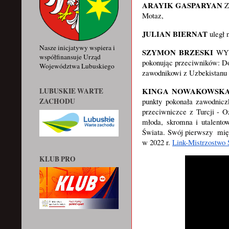
ARAYIK GASPARYAN
 
Motaz,
JULIAN BIERNAT
 uległ
Nasze inicjatywy wspiera i
SZYMON BRZESKI
 WY
współfinansuje Urząd
pokonując przeciwników: Dog
Województwa Lubuskiego
zawodnikowi z Uzbekistanu
KINGA NOWAKOWSK
LUBUSKIE WARTE
ZACHODU
punkty pokonała zawodniczk
przeciwniczce z Turcji - 
młoda, skromna i utalento
Świata. Swój pierwszy  mię
w 2022 r. 
Link-Mistrzostwo 
KLUB PRO