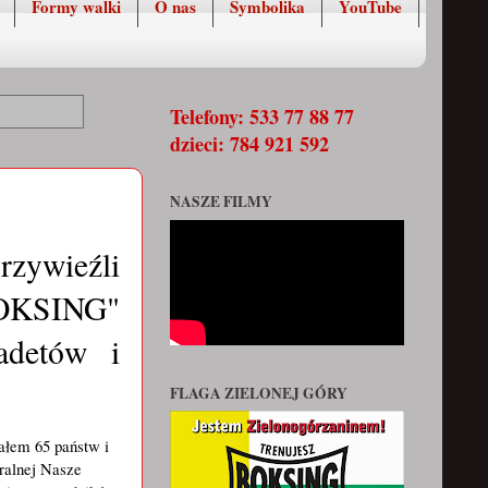
Formy walki
O nas
Symbolika
YouTube
Telefony: 533 77 88 77
dzieci: 784 921 592
NASZE FILMY
zywieźli 
BOKSING" 
detów i 
FLAGA ZIELONEJ GÓRY
ałem 65 państw i 
ralnej Nasze 