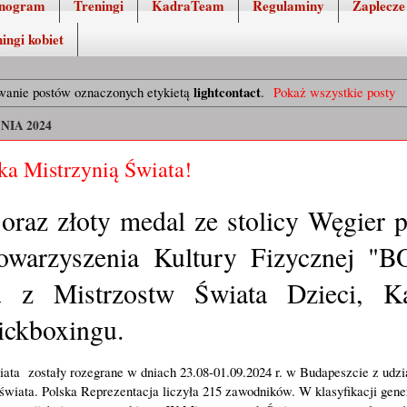
nogram
Treningi
KadraTeam
Regulaminy
Zaplecze
ingi kobiet
lightcontact
anie postów oznaczonych etykietą
.
Pokaż wszystkie posty
NIA 2024
a Mistrzynią Świata!
raz złoty medal ze stolicy Węgier pr
owarzyszenia Kultury Fizycznej "
a z Mistrzostw Świata Dzieci, Ka
ickboxingu.
ta  zostały rozegrane w dniach 23.08-01.09.2024 r. w Budapeszcie z udzi
wiata. Polska Reprezentacja liczyła 215 zawodników. W klasyfikacji gene