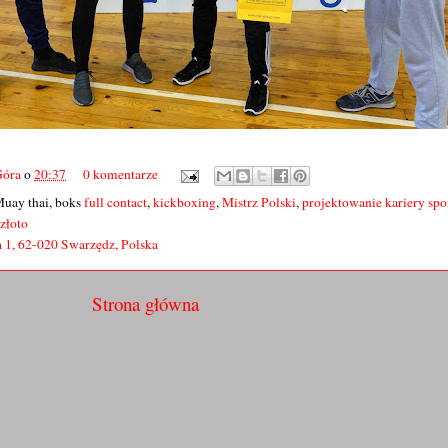
Góra
o
20:37
0 komentarze
Muay thai, boks
full contact
,
kickboxing
,
Mistrz Polski
,
projektowanie kariery spo
złoto
 1, 62-020 Swarzędz, Polska
Strona główna