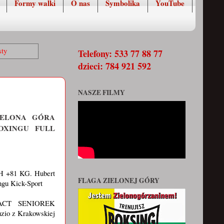
Formy walki
O nas
Symbolika
YouTube
sty
Telefony: 533 77 88 77
dzieci: 784 921 592
NASZE FILMY
IELONA GÓRA
OXINGU FULL
81 KG. Hubert
FLAGA ZIELONEJ GÓRY
ngu Kick-Sport
ACT SENIOREK
o z Krakowskiej