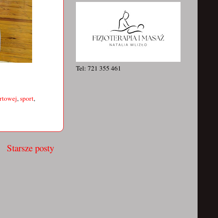
Tel: 721 355 461
rtowej
,
sport
,
Starsze posty