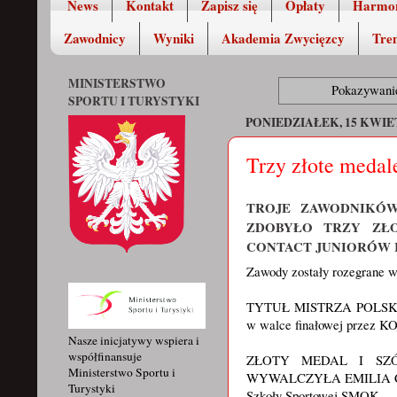
News
Kontakt
Zapisz się
Opłaty
Harmo
Zawodnicy
Wyniki
Akademia Zwycięzcy
Tren
MINISTERSTWO
Pokazywanie
SPORTU I TURYSTYKI
PONIEDZIAŁEK, 15 KWIET
Trzy złote medal
TROJE ZAWODNIKÓW
ZDOBYŁO TRZY ZŁ
CONTACT JUNIORÓW 
Zawody zostały rozegrane w
TYTUŁ MISTRZA POLSK
w walce finałowej przez KO
Nasze inicjatywy wspiera i
współfinansuje
ZŁOTY MEDAL I SZÓ
Ministerstwo Sportu i
WYWALCZYŁA EMILIA CZERW
Turystyki
Szkoły Sportowej SMOK.