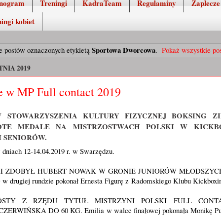
nogram
Treningi
KadraTeam
Regulaminy
Zaplecze
ingi kobiet
Sportowa Dworcowa
 postów oznaczonych etykietą
.
Pokaż wszystkie po
NIA 2019
e w MP Full contact 2019
 STOWARZYSZENIA KULTURY FIZYCZNEJ BOKSING Z
OTE MEDALE NA MISTRZOSTWACH POLSKI W KICKB
I SENIORÓW.
 dniach 12-14.04.2019 r. w Swarzędzu.
I ZDOBYŁ HUBERT NOWAK W GRONIE JUNIORÓW MŁODSZYCH +
 w drugiej rundzie pokonał Ernesta Figurę z Radomskiego Klubu Kickboxi
STY Z RZĘDU TYTUŁ MISTRZYNI POLSKI FULL CONT
IŃSKA DO 60 KG. Emilia w walce finałowej pokonała Monikę Puzi