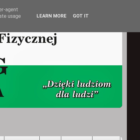
ser-agent
rate usage
LEARN MORE
GOT IT