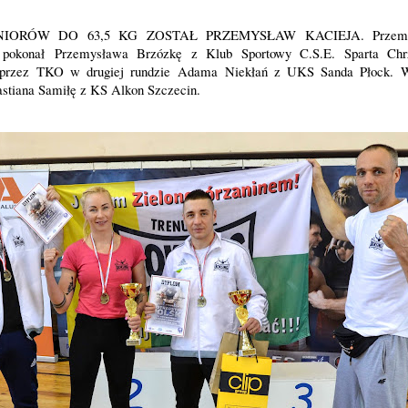
IORÓW DO 63,5 KG ZOSTAŁ PRZEMYSŁAW KACIEJA. Przeme
 pokonał Przemysława Brzózkę z Klub Sportowy C.S.E. Sparta Ch
ł przez TKO w drugiej rundzie Adama Niekłań z UKS Sanda Płock. W
astiana Samiłę z KS
Alkon Szczecin.