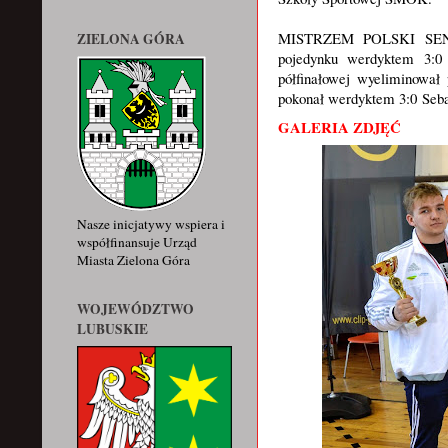
MISTRZEM POLSKI SEN
ZIELONA GÓRA
pojedynku werdyktem 3:0
półfinałowej wyeliminowa
pokonał werdyktem 3:0
Seb
GALERIA ZDJĘĆ
Nasze inicjatywy wspiera i
współfinansuje Urząd
Miasta Zielona Góra
WOJEWÓDZTWO
LUBUSKIE