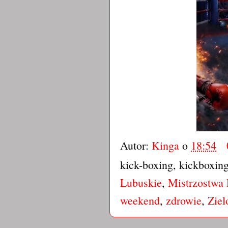
Autor:
Kinga
o
18:54
kick-boxing, kickboxin
Lubuskie
,
Mistrzostwa 
weekend
,
zdrowie
,
Ziel