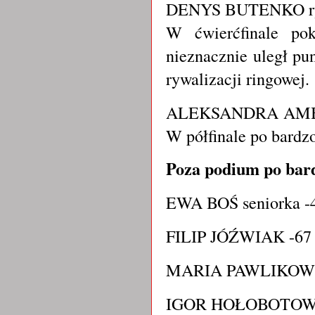
DENYS BUTENKO rywa
W ćwierćfinale po
nieznacznie uległ pu
rywalizacji ringowej.
ALEKSANDRA AMBROŻ
W półfinale po bardz
Poza podium po bard
EWA BOŚ seniorka -
FILIP JÓŹWIAK -67 k
MARIA PAWLIKOWSKA
IGOR HOŁOBOTOWSKI 