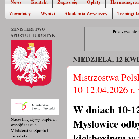
News
Kontakt
Zapisz się
Opłaty
Harmonogra
Zawodnicy
Wyniki
Akademia Zwycięzcy
Treningi k
MINISTERSTWO
Pokazywanie 
SPORTU I TURYSTYKI
NIEDZIELA, 12 KWI
Mistrzostwa Pols
10-12.04.2026 r.
W dniach 10-12
Mysłowice odby
Nasze inicjatywy wspiera i
współfinansuje
Ministerstwo Sportu i
kickboxingu w 
Turystyki