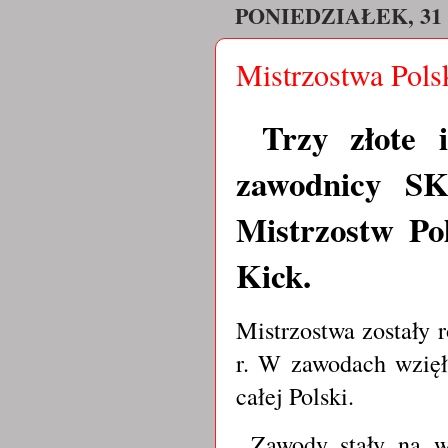
PONIEDZIAŁEK, 31
Mistrzostwa Pols
Trzy złote i
zawodnicy SK
Mistrzostw Po
Kick.
Mistrzostwa zostały
r. W zawodach wzięł
całej Polski.
Zawody stały na wy