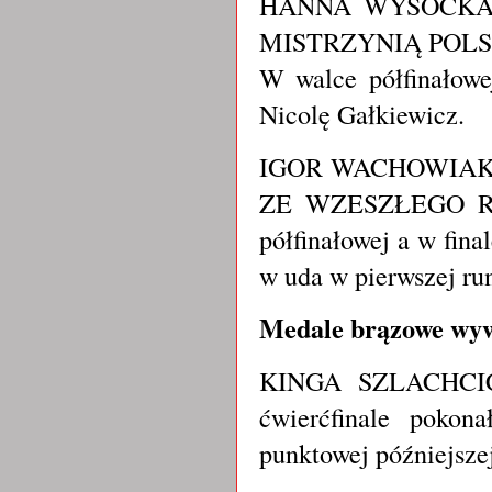
HANNA WYSOCKA
MISTRZYNIĄ POLS
W walce półfinałowe
Nicolę Gałkiewicz.
IGOR WACHOWIAK 
ZE WZESZŁEGO ROK
półfinałowej a w fin
w uda w pierwszej ru
Medale brązowe wyw
KINGA SZLACHCIC 
ćwierćfinale pokon
punktowej późniejsze