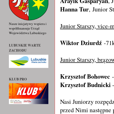
Arayik Gasparyan
, 
Hanna Tur
,
Junior S
Nasze inicjatywy wspiera i
Junior Starszy, vice-
współfinansuje Urząd
Województwa Lubuskiego
Wiktor Dziurdź
-71
LUBUSKIE WARTE
ZACHODU
Junior Starszy, brązo
Krzysztof Bohowec
-
KLUB PRO
Krzysztof Budnicki
Nasi Juniorzy rozpędz
przed Nimi następne