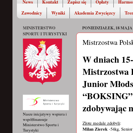
News
Kontakt
Zapisz się
Opłaty
Harmo
Zawodnicy
Wyniki
Akademia Zwycięzcy
Tren
MINISTERSTWO
PONIEDZIAŁEK, 18 MAJA 
SPORTU I TURYSTYKI
Mistrzostwa Pols
W dniach 15-1
Mistrzostwa 
Junior Młods
“BOKSING” Zi
zdobywając m
Nasze inicjatywy wspiera i
współfinansuje
Złote medale zdobyli
:
Ministerstwo Sportu i
Milan Zierek
-54kg, Senior
Turystyki