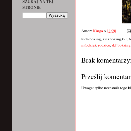
SZUKAJ NA TEJ
STRONIE
Autor:
Kinga
o
11:20
kick-boxing, kickboxing,k-1, 
młodzież
,
rodzice
,
skf boksing
Brak komentarzy
Prześlij komentar
Uwaga: tylko uczestnik tego b