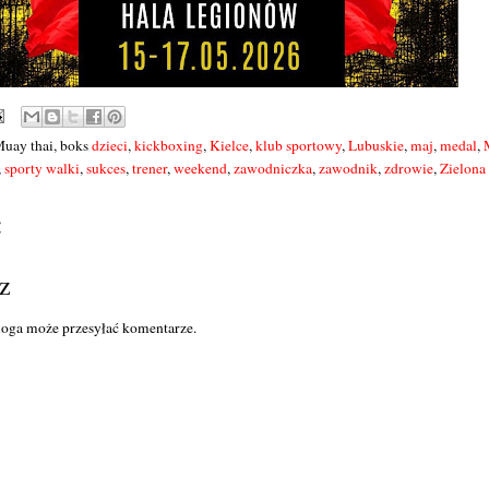
Muay thai, boks
dzieci
,
kickboxing
,
Kielce
,
klub sportowy
,
Lubuskie
,
maj
,
medal
,
,
sporty walki
,
sukces
,
trener
,
weekend
,
zawodniczka
,
zawodnik
,
zdrowie
,
Zielona
:
z
loga może przesyłać komentarze.