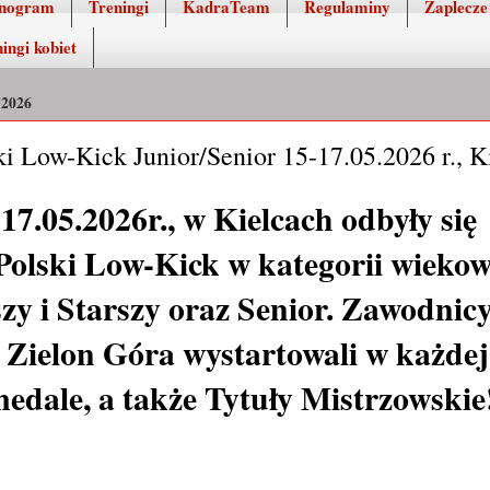
nogram
Treningi
KadraTeam
Regulaminy
Zaplecze
ingi kobiet
2026
ki Low-Kick Junior/Senior 15-17.05.2026 r., K
7.05.2026r., w Kielcach odbyły się
Polski Low-Kick w kategorii wiekow
zy i Starszy oraz Senior. Zawodni
elon Góra wystartowali w każdej 
edale, a także Tytuły Mistrzowski