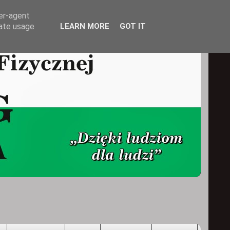
ser-agent
rate usage
LEARN MORE
GOT IT