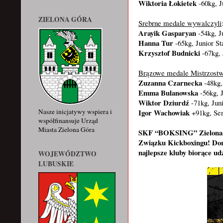
Wiktoria Łokietek
-60kg, 
ZIELONA GÓRA
Srebrne medale wywalczyli
Arayik Gasparyan
-54kg, J
Hanna Tur
-65kg, Junior St
Krzysztof Budnicki
-67kg, 
Brązowe medale Mistrzostw
Zuzanna Czarnecka
-48kg,
Emma Bulanowska
-56kg, 
Wiktor Dziurdź
-71kg, Jun
Igor Wachowiak
Nasze inicjatywy wspiera i
+91kg, Sen
współfinansuje Urząd
Miasta Zielona Góra
SKF “BOKSING” Zielona G
Związku Kickboxingu! Dor
najlepsze kluby biorące u
WOJEWÓDZTWO
LUBUSKIE