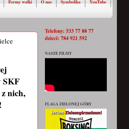
Formy walki
O nas
Symbolika
YouTube
Telefony: 533 77 88 77
dzieci: 784 921 592
ielce
NASZE FILMY
ej
cy SKF
z nich,
e!
FLAGA ZIELONEJ GÓRY