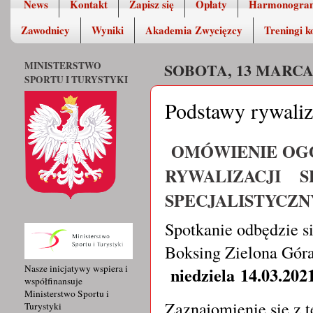
News
Kontakt
Zapisz się
Opłaty
Harmonogra
Zawodnicy
Wyniki
Akademia Zwycięzcy
Treningi k
MINISTERSTWO
SOBOTA, 13 MARCA
SPORTU I TURYSTYKI
Podstawy rywaliza
OMÓWIENIE OGÓ
RYWALIZACJI 
SPECJALISTYCZ
Spotkanie odbędzie si
Boksing Zielona Góra
Nasze inicjatywy wspiera i
niedziela
14.03.2021
współfinansuje
Ministerstwo Sportu i
Zaznajomienie się z t
Turystyki