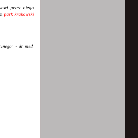
owi przez niego
im
park krakowski
cznego" - dr med.