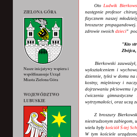
Oto
Ludwik Bierkows
ZIELONA GÓRA
następnie profesor chiru
fizycznem naszej młodzie
broszurze propagandowej.
zdrowie swoich
dzieci
" pod
"Kto st
Zbójca,
Bierkowski zauważy
Nasze inicjatywy wspiera i
wykształceniem i wychowa
współfinansuje Urząd
dziennie, tyleż w domu na
Miasta Zielona Góra
kostny, mięśniowy i nacz
dojrzewaniu płciowemu i p
WOJEWÓDZTWO
ćwiczenia gimnastyczne 
LUBUSKIE
wytrzymałości, oraz uczą z
Z broszury Bierkows
niestrudzonym zabiegom, u
wielu były
kościół Ś-tej Sch
W tym kościele urządzona