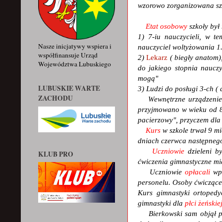
wzorowo zorganizowana sz
Etat osobowy
szkoły był
1) 7-iu nauczycieli, w te
Nasze inicjatywy wspiera i
nauczyciel woltyżowania 1.
współfinansuje Urząd
2)
Lekarz
( biegły anatom)
Województwa Lubuskiego
do jakiego stopnia nauczy
mogą"
LUBUSKIE WARTE
3) Ludzi do posługi 3-ch ( 
ZACHODU
Wewnętrzne urządzenie
przyjmowano w wieku od 8 d
pacierzowy", przyczem dla
Kurs
w szkole trwał 9 mi
dniach czerwca następnego
Uczniowie
dzieleni by
KLUB PRO
ćwiczenia gimnastyczne mia
Uczniowie
opłacali
wpi
personelu. Osoby ćwiczące
Kurs gimnastyki ortoped
gimnastyki dla
płci żeńskie
Bierkowski sam objął p