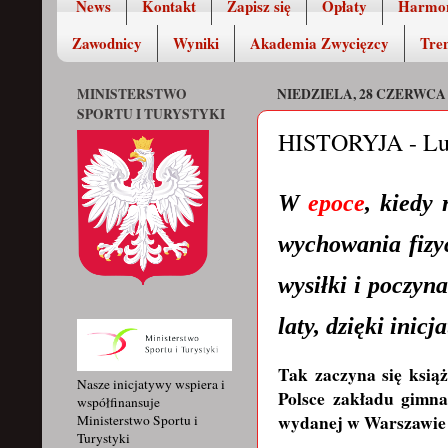
News
Kontakt
Zapisz się
Opłaty
Harmo
Zawodnicy
Wyniki
Akademia Zwycięzcy
Tren
MINISTERSTWO
NIEDZIELA, 28 CZERWCA 
SPORTU I TURYSTYKI
HISTORYJA - Lud
W
epoce
, kiedy 
wychowania fizyc
wysiłki i poczyn
laty, dzięki inicj
Tak zaczyna się ksią
Nasze inicjatywy wspiera i
Polsce zakładu gimna
współfinansuje
wydanej w Warszawie 
Ministerstwo Sportu i
Turystyki