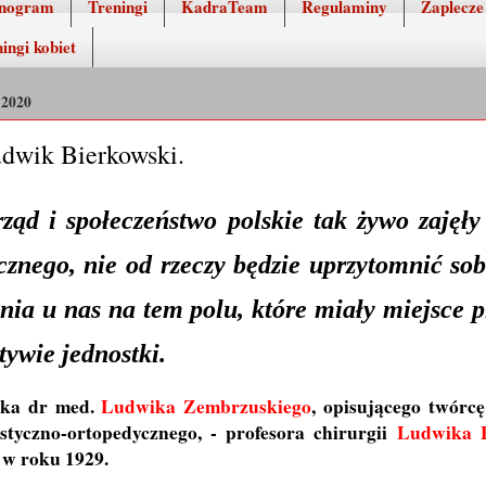
nogram
Treningi
KadraTeam
Regulaminy
Zaplecze
ingi kobiet
2020
wik Bierkowski.
rząd i społeczeństwo polskie tak żywo zajęły
znego, nie od rzeczy będzie uprzytomnić sob
ania u nas na tem polu, które miały miejsce p
atywie jednostki.
żka dr med.
Ludwika Zembrzuskiego
, opisującego twórc
styczno-ortopedycznego, - profesora chirurgii
Ludwika B
w roku 1929.