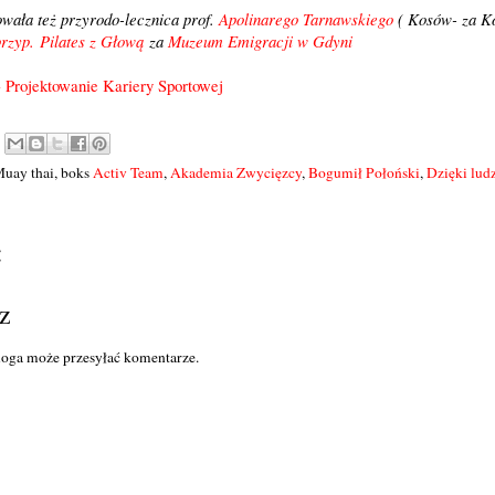
owała też przyrodo-lecznica prof.
Apolinarego Tarnawskiego
( Kosów- za Ko
przyp.
Pilates z Głową
za
Muzeum Emigracji w Gdyni
 Projektowanie Kariery Sportowej
Muay thai, boks
Activ Team
,
Akademia Zwycięzcy
,
Bogumił Połoński
,
Dzięki lud
:
z
loga może przesyłać komentarze.