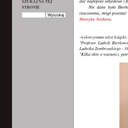
SZUKAJ NA TEJ
dać najlepsze umysłowe i f
STRONIE
Nie dane było Bierkows
rzuconemu, mógł powstać i
Henryka Jordana
.
-wykorzystano tekst książki
"Profesor Ludwik Bierkows
Ludwika Zembrzuskiego - 19
"Kilka słów o ważności, potr