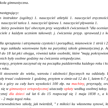
koła gimnastyczna.
 następujący:
m instruktor (ogólny) 1. nauczyciel atletyki 1. nauczyciel zręcznoś
 nauczyciel tańca 1. nauczyciel śpiewu 1. nauczyciel pływania 1.
, który powinien być obecnym przy wszystkich ćwiczeniach "dla ocenia
ciele z każdym uczniem takowe(t. j. ćwiczenia przyp. sprawozd.) z 
dla sprzątania i utrzymania czystości i porządku), mianowicie 1 stróż i 
 tego zakładu wzorowane było na paryskiej szkole gimnastycznej p. 
o 18 lat płci obojga, również takie osobniki, które "mają pokrzywione
 nich były osobne godziny na ćwiczenia ortopedyczne.
esięcy, przytem zaczynał się na początku października każdego roku i k
 roku.
li stosownie do wieku, wzrostu i zdolności fizycznych na oddziały
ły trwać codziennie 1 godzinę, przytem w zimie-od 12 do 1, latem 6-7 
s z góry za cały kurs wysokości 100 złp. na
machiny
, przyrządy, o
 się w
gimnastyce ortopedycznej
uiszczały
opłaty
według osobnej taksy.
ycznej
dla dzieci
od lat 6 do 15 rozpoczął się 1 maja 1838 r., a kurs
j
- 2 maja tegoż roku.
rzewodnictwo szkoły, jak twierdził, " z miłości ku własnemu synowi, 