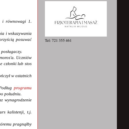
ci i równowagi 1.
nia i wskazywania
korzyścią posuwać
Tel: 721 355 461
2 posługaczy.
Amoros'a. Uczniów
 członki lub stos
ończył w ostatnich
. Podług
programu
po południu.
raz wynagrodzenie
 kalistenji, t.j.
któremu pragnąłby