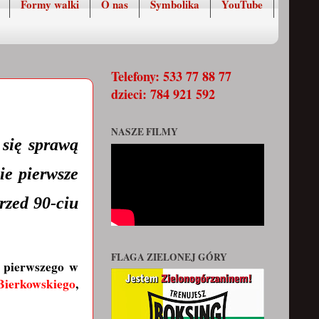
Formy walki
O nas
Symbolika
YouTube
Telefony: 533 77 88 77
dzieci: 784 921 592
NASZE FILMY
 się sprawą
ie pierwsze
rzed 90-ciu
FLAGA ZIELONEJ GÓRY
ę pierwszego w
ierkowskiego
,