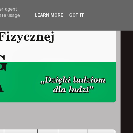
ser-agent
rate usage
LEARN MORE
GOT IT