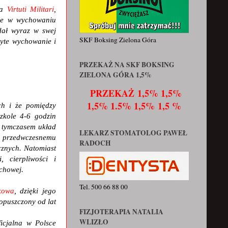
ża
Virtuti Militari
,
nie w wychowaniu
dał wyraz w swej
SKF Boksing Zielona Góra
żyte wychowanie i
PRZEKAŻ NA SKF BOKSING
ZIELONA GÓRA 1,5%
PRZEKAŻ
1,5% 1,5%
1,5% 1.5% 1,5% 1,5 %
h i że pomiędzy
zkole 4-6 godzin
, tymczasem układ
LEKARZ STOMATOLOG PAWEŁ
a przedwczesnemu
RADOCH
cznych. Natomiast
 cierpliwości i
uchowej.
Tel. 500 66 88 00
kowa
, dzięki jego
opuszczony od lat
FIZJOTERAPIA NATALIA
WLIZŁO
ficjalna w Polsce