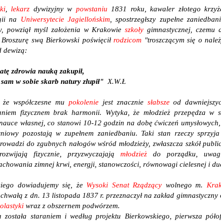
ki
,
lekarz
dywizyjny w
powstaniu
1831 roku, kawaler złotego krzy
rgii na
Uniwersytecie Jagiellońskim
, spostrzegłszy zupełne zaniedba
ży, powziął myśl założenia w Krakowie
szkoły
gimnastycznej, czemu 
 Broszurę swą Bierkowski poświęcił
rodzicom
"troszczącym się o nale
 dewizą:
ratę zdrowia nauką zakupił,
 sam w sobie skarb natury złupił"
X.W.Ł
ł, że współczesne mu
pokolenie
jest znacznie
słabsze
od dawniejszyc
niem fizycznem brak harmonii. Wytyka, że młodzież przepędza w s
 nauce własnej, co stanowi 10-12 godzin na dobę ćwiczeń umysłowych
yniowy pozostają w zupełnem zaniedbaniu. Taki stan rzeczy sprzyj
rowadzi do zgubnych nałogów wśród młodzieży, zwłaszcza szkół publi
rozwijają fizycznie, przyzwyczajają
młodzież
do porządku, uwagi,
achowania zimnej krwi, energji, stanowczości, równowagi cielesnej i d
kiego dowiadujemy się, że
Wysoki Senat Rządzący
wolnego m.
Kra
chwałą z dn. 13 listopada 1837 r. przeznaczył na zakład gimnastyczny 
olastyki
wraz z obszernem podwórzem.
 została staraniem i według projektu Bierkowskiego, pierwsza póło