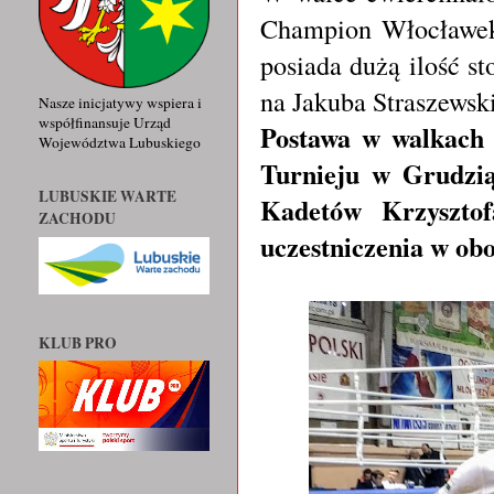
Champion Włocławek
posiada dużą ilość s
na Jakuba Straszewsk
Nasze inicjatywy wspiera i
współfinansuje Urząd
Postawa w walkach 
Województwa Lubuskiego
Turnieju w Grudzią
LUBUSKIE WARTE
Kadetów Krzyszto
ZACHODU
uczestniczenia w ob
KLUB PRO