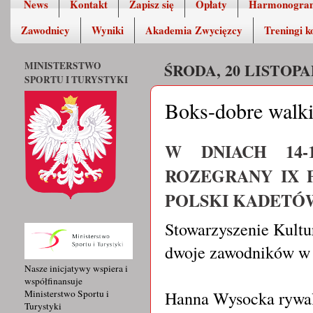
News
Kontakt
Zapisz się
Opłaty
Harmonogra
Zawodnicy
Wyniki
Akademia Zwycięzcy
Treningi k
MINISTERSTWO
ŚRODA, 20 LISTOPA
SPORTU I TURYSTYKI
Boks-dobre walk
W DNIACH 14-1
ROZEGRANY IX 
POLSKI KADETÓ
Stowarzyszenie Kultu
dwoje zawodników w 
Nasze inicjatywy wspiera i
współfinansuje
Hanna Wysocka rywal
Ministerstwo Sportu i
Turystyki