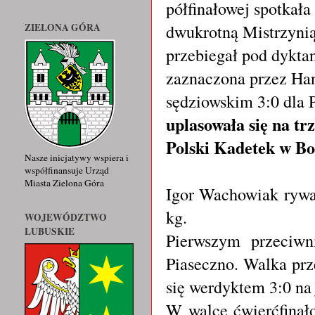
półfinałowej spotkała
dwukrotną Mistrzynią
ZIELONA GÓRA
przebiegał pod dyktan
zaznaczona przez Ha
sędziowskim 3:0 dla 
uplasowała się na tr
Polski Kadetek w Bo
Nasze inicjatywy wspiera i
współfinansuje Urząd
Miasta Zielona Góra
Igor Wachowiak rywal
kg.
WOJEWÓDZTWO
LUBUSKIE
Pierwszym przeciwn
Piaseczno. Walka prz
się werdyktem 3:0 na
W walce ćwierćfinał