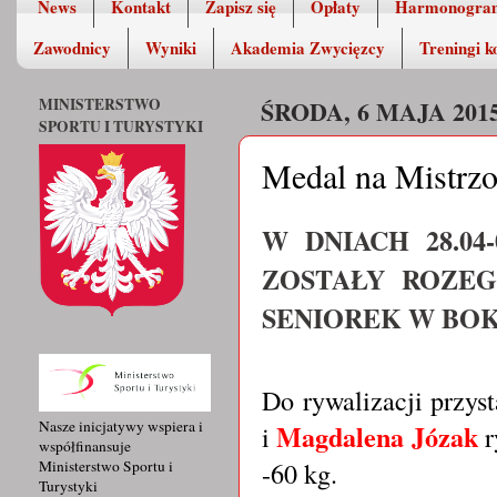
News
Kontakt
Zapisz się
Opłaty
Harmonogra
Zawodnicy
Wyniki
Akademia Zwycięzcy
Treningi k
MINISTERSTWO
ŚRODA, 6 MAJA 201
SPORTU I TURYSTYKI
Medal na Mistrzo
W DNIACH 28.04
ZOSTAŁY ROZEG
SENIOREK W BOK
Do rywalizacji przys
Nasze inicjatywy wspiera i
Magdalena Józak
i
r
współfinansuje
-60 kg.
Ministerstwo Sportu i
Turystyki