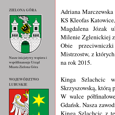
Adriana Marczewska w
ZIELONA GÓRA
KS Kleofas Katowice,
Magdalena Józak ul
Milenie Zglenickiej
Obie przeciwniczki
Mistrzostw, z któryc
Nasze inicjatywy wspiera i
na rok 2015.
współfinansuje Urząd
Miasta Zielona Góra
Kinga Szlachcic w
WOJEWÓDZTWO
LUBUSKIE
Skrzyszowską, którą 
W walce półfinałow
Gdańsk. Nasza zawodn
Kinga Szlachcic z t