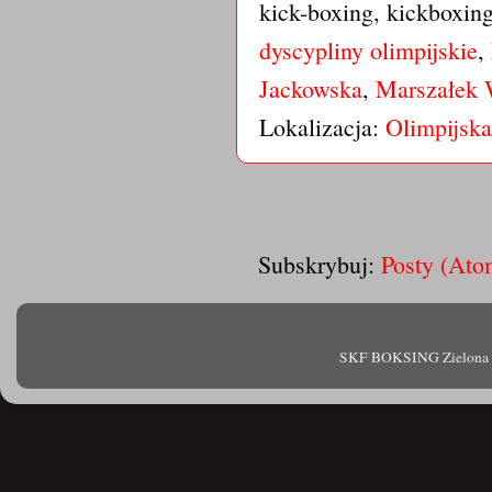
kick-boxing, kickboxin
dyscypliny olimpijskie
,
Jackowska
,
Marszałek 
Lokalizacja:
Olimpijska
Subskrybuj:
Posty (Ato
SKF BOKSING Zielona Gór