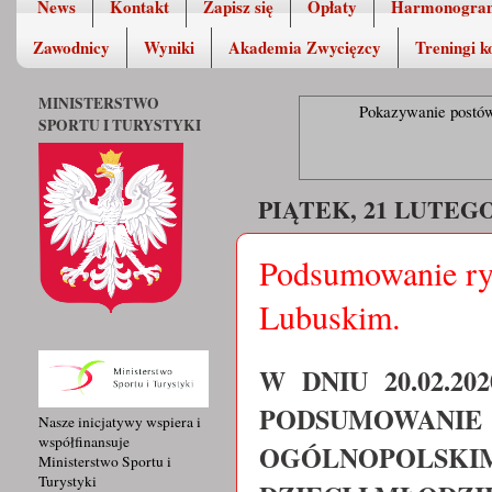
News
Kontakt
Zapisz się
Opłaty
Harmonogra
Zawodnicy
Wyniki
Akademia Zwycięzcy
Treningi k
MINISTERSTWO
Pokazywanie postów
SPORTU I TURYSTYKI
PIĄTEK, 21 LUTEGO
Podsumowanie ryw
Lubuskim.
W DNIU 20.02.
PODSUMOWAN
Nasze inicjatywy wspiera i
współfinansuje
OGÓLNOPOLSK
Ministerstwo Sportu i
Turystyki