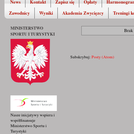
News
Kontakt
Zapisz się
Opłaty
Harmonogra
Zawodnicy
Wyniki
Akademia Zwycięzcy
Treningi k
MINISTERSTWO
Brak 
SPORTU I TURYSTYKI
Subskrybuj:
Posty (Atom)
Nasze inicjatywy wspiera i
współfinansuje
Ministerstwo Sportu i
Turystyki