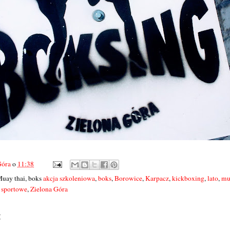
Góra
o
11:38
Muay thai, boks
akcja szkoleniowa
,
boks
,
Borowice
,
Karpacz
,
kickboxing
,
lato
,
mu
 sportowe
,
Zielona Góra
: