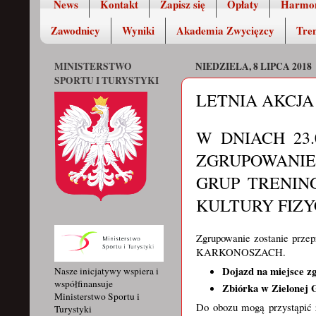
News
Kontakt
Zapisz się
Opłaty
Harmo
Zawodnicy
Wyniki
Akademia Zwycięzcy
Tren
MINISTERSTWO
NIEDZIELA, 8 LIPCA 2018
SPORTU I TURYSTYKI
LETNIA AKCJA
W DNIACH 23.
ZGRUPOWANI
GRUP TRENI
KULTURY FIZY
Zgrupowanie zostanie prz
KARKONOSZACH.
Dojazd na miejsce zg
Nasze inicjatywy wspiera i
współfinansuje
Zbiórka w Zielonej G
Ministerstwo Sportu i
Do obozu mogą przystąp
Turystyki