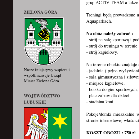
grup ACTIV TEAM a także
ZIELONA GÓRA
Treningi będą prowadzone na
Aquaparkach.
Na obóz należy zabrać :
- strój na salę sportową i 
- strój do treningu w tereni
- strój kąpielowy.
Na terenie obiektu znajduję 
Nasze inicjatywy wspiera i
- jadalnia ( pełne wyżywien
współfinansuje Urząd
- sala gimnastyczna i siłown
Miasta Zielona Góra
- miejsce kąpielowe,
- boiska do gier sportowych
- plac zabaw dla dzieci,
WOJEWÓDZTWO
- stadnina koni.
LUBUSKIE
Pokoje/domki mieszkalne w
stronie internetowej właści
KOSZT OBOZU : 750 zł