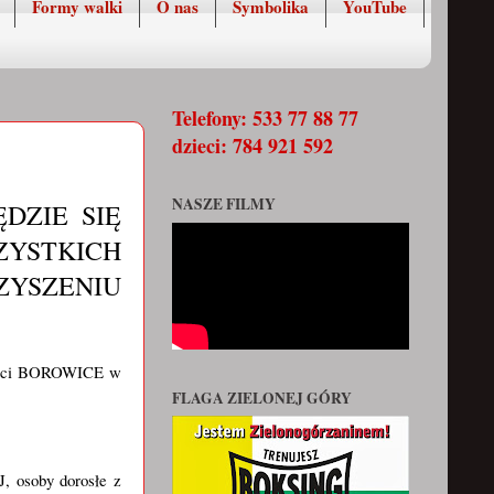
Formy walki
O nas
Symbolika
YouTube
Telefony: 533 77 88 77
dzieci: 784 921 592
NASZE FILMY
ĘDZIE SIĘ
ZYSTKICH
ZYSZENIU
ści BOROWICE w
FLAGA ZIELONEJ GÓRY
osoby dorosłe z