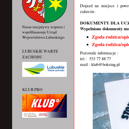
Dojazd na miejsce i pow
zakresie.
DOKUMENTY DLA UCZESTNI
Nasze inicjatywy wspiera i
Wypełnione dokumenty moż
współfinansuje Urząd
Zgoda rodzica/opi
Województwa Lubuskiego
Zgoda rodzica/opi
LUBUSKIE WARTE
Pozostałe informacje :
ZACHODU
tel : 533 77 88 77
mail : klub@boksing.pl
KLUB PRO