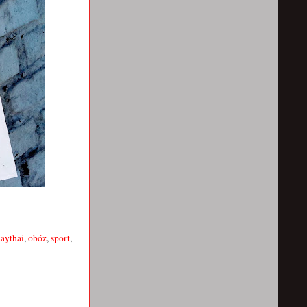
aythai
,
obóz
,
sport
,