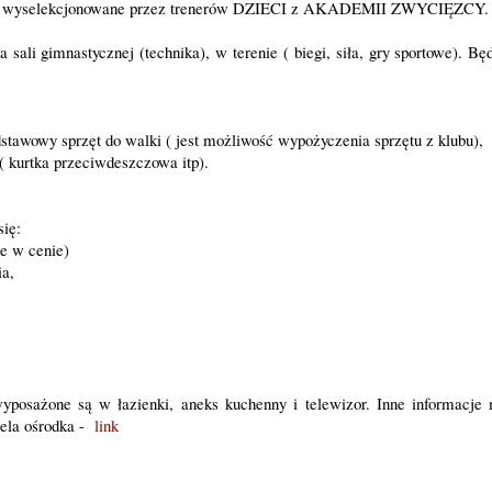
 wyselekcjonowane przez trenerów DZIECI z AKADEMII ZWYCIĘZCY
 sali gimnastycznej (technika), w terenie ( biegi, siła, gry sportowe). Bę
podstawowy sprzęt do walki ( jest możliwość wypożyczenia sprzętu z klubu),
e ( kurtka przeciwdeszczowa itp).
się:
ie w cenie)
ia,
,
yposażone są w łazienki, aneks kuchenny i telewizor. Inne informacje
ciela ośrodka -
link