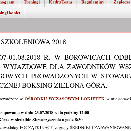
nogram
Treningi
KadraTeam
Regulaminy
Zaplecze
ingi kobiet
 SZKOLENIOWA 2018
07-01.08.2018 R. W BOROWICACH ODB
E WYJAZDOWE DLA ZAWODNIKÓW WS
NGOWYCH PROWADZONYCH W STOWAR
CZNEJ BOKSING ZIELONA GÓRA.
OŚRODKU WCZASOWYM ŁOKIETEK
eprowadzone w
w miejscowo
rupowania w dniu 23.07.2018 r. do godziny 12:00
órze w siedzibie Stowarzyszenia o godz 8:30
ić zawodnicy POCZĄTKUJĄCY z grupy ŚREDNIEJ i ZAAWANSOWANEJ, 