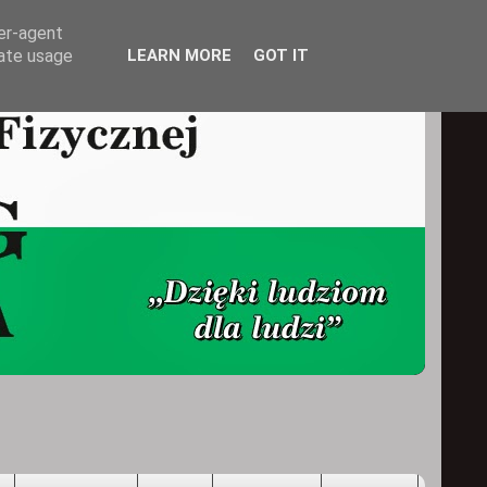
ser-agent
rate usage
LEARN MORE
GOT IT