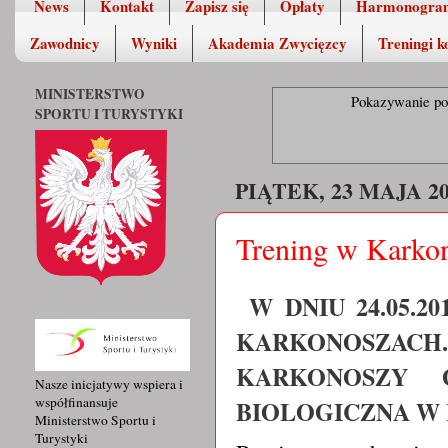
News
Kontakt
Zapisz się
Opłaty
Harmonogra
Zawodnicy
Wyniki
Akademia Zwycięzcy
Treningi k
MINISTERSTWO
Pokazywanie po
SPORTU I TURYSTYKI
PIĄTEK, 23 MAJA 2
Trening w Karko
W DNIU 24.05.2
KARKONOSZACH.
KARKONOSZY 
Nasze inicjatywy wspiera i
współfinansuje
BIOLOGICZNA W
Ministerstwo Sportu i
Turystyki