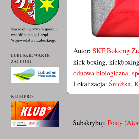
Nasze inicjatywy wspiera i
współfinansuje Urząd
Województwa Lubuskiego
Autor:
SKF Boksing Zi
LUBUSKIE WARTE
kick-boxing, kickboxin
ZACHODU
odnowa biologiczna
,
sp
Lokalizacja:
Śnieżka, 
KLUB PRO
Subskrybuj:
Posty (Ato