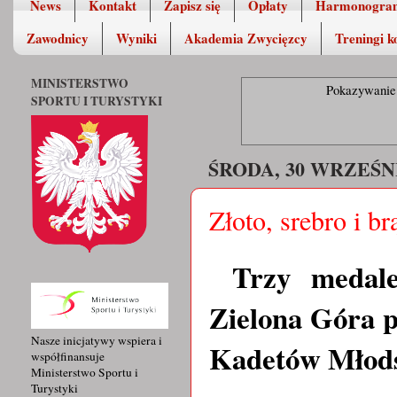
News
Kontakt
Zapisz się
Opłaty
Harmonogra
Zawodnicy
Wyniki
Akademia Zwycięzcy
Treningi k
MINISTERSTWO
Pokazywanie 
SPORTU I TURYSTYKI
ŚRODA, 30 WRZEŚNI
Złoto, srebro i br
Trzy medale
Zielona Góra p
Nasze inicjatywy wspiera i
Kadetów Młods
współfinansuje
Ministerstwo Sportu i
Turystyki