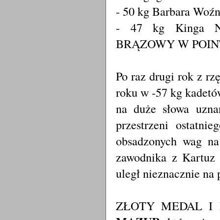
- 50 kg Barbara Woźn
- 47 kg Kinga N
BRĄZOWY W POIN
Po raz drugi rok z r
roku w -57 kg kadetó
na duże słowa uznan
przestrzeni ostatni
obsadzonych wag na
zawodnika z Kartuz
uległ nieznacznie na
ZŁOTY MEDAL I