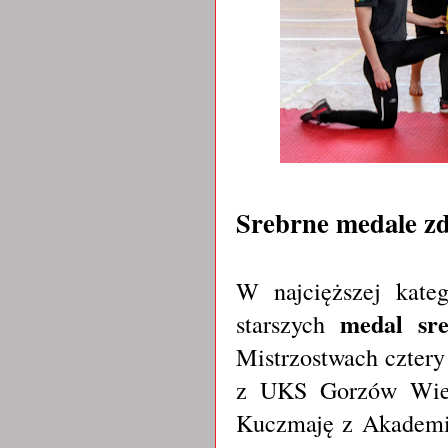
Srebrne medale zd
W najcięższej kate
medal sr
starszych
Mistrzostwach cztery
z UKS Gorzów Wielk
Kuczmaję z Akademii