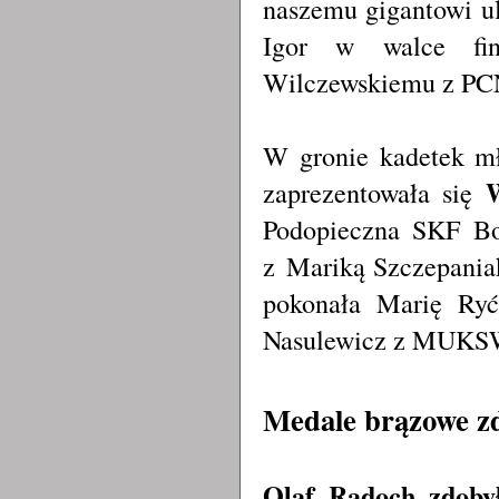
naszemu gigantowi u
Igor w walce fin
Wilczewskiemu z PCN
W gronie kadetek m
W
zaprezentowała się
Podopieczna SKF Bo
z Mariką Szczepania
pokonała Marię Ry
Nasulewicz z MUKSW
Medale brązowe z
Olaf Radoch zdob