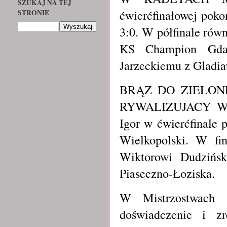
SZUKAJ NA TEJ
ćwierćfinałowej poko
STRONIE
3:0. W półfinale ró
KS Champion Gdań
Jarzeckiemu z Gladi
BRĄZ DO ZIELON
RYWALIZUJACY W
Igor w ćwierćfinale
Wielkopolski. W fi
Wiktorowi Dudzińsk
Piaseczno-Łoziska.
W Mistrzostwach w
doświadczenie i zr