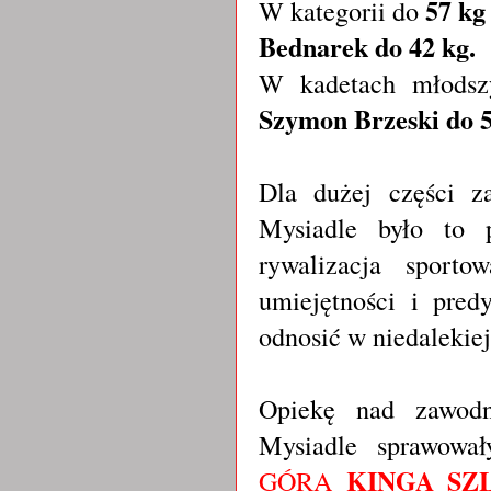
57 kg
W kategorii do
Bednarek do 42 kg.
W kadetach młodsz
Szymon Brzeski do 
Dla dużej części z
Mysiadle było to p
rywalizacja sport
umiejętności i pred
odnosić w niedalekiej
Opiekę nad zawodn
Mysiadle sprawowa
KINGA SZ
GÓRA