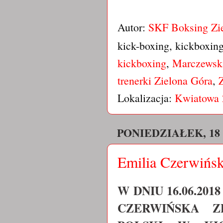
Autor:
SKF Boksing Zi
kick-boxing, kickboxin
kickboxing
,
Marczewsk
trenerki Zielona Góra
,
Lokalizacja:
Kwiatowa 
PONIEDZIAŁEK, 18
Emilia Czerwińsk
W DNIU 16.06.20
CZERWIŃSKA Z