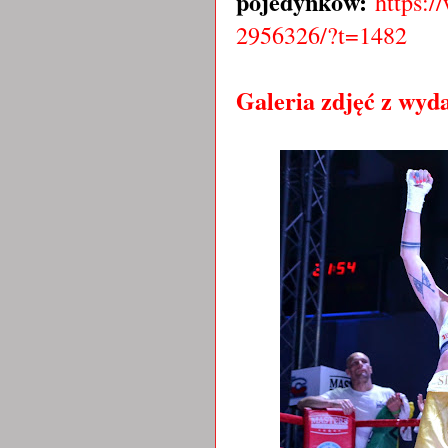
pojedynków:
https:
2956326/?t=1482
Galeria zdjęć z wyd