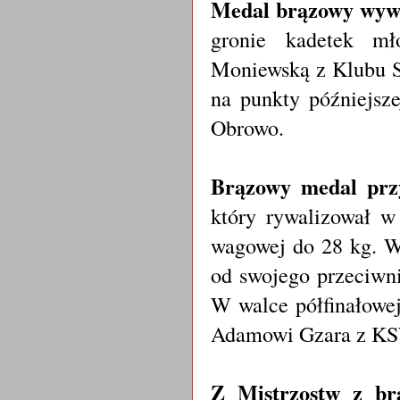
Medal brązowy wyw
gronie kadetek mł
Moniewską z Klubu S
na punkty późniejsz
Obrowo.
Brązowy medal przy
który
r
ywalizował w 
wagowej do 28 kg. W
od swojego przeciwn
W walce półfinałowe
Adamowi Gzara z K
Z Mistrzostw z br