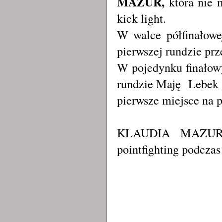
MAZUR,
która nie
kick light.
W walce półfinałowe
pierwszej rundzie pr
W pojedynku finałow
rundzie Maję Lebek
pierwsze miejsce na 
KLAUDIA MAZU
pointfighting podcza