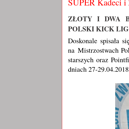
SUPER Kadeci 
ZŁOTY I DWA 
POLSKI KICK LI
Doskonale spisała s
na Mistrzostwach Po
starszych oraz Point
dniach 27-29.04.2018