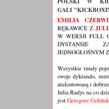
POLSKI W KIC
GALI "KICKBOXI
EMILIA CZERWI
JUL
RĘKAWICE Z
W WERSJI FULL 
DYSTANSIE Z
JEDNOGŁOŚNYM 
Wszystkie rundy po
swoje dyktando,
mimo
utalentowaną i dobr
Julia Radys na co dz
jest
Grzegorz Golińsk