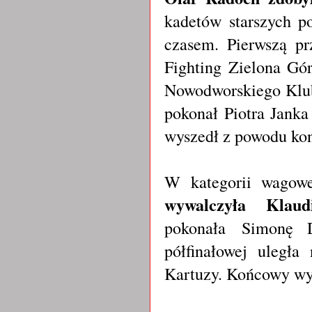
kadetów starszych p
czasem. Pierwszą p
Fighting Zielona Gó
Nowodworskiego Klub
pokonał Piotra Jank
wyszedł z powodu ko
W kategorii wagow
wywalczyła Klau
pokonała Simonę 
półfinałowej uległ
Kartuzy. Końcowy wyn