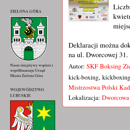
Liczb
ZIELONA GÓRA
kwietn
miejs
Deklaracji można do
na ul. Dworcowej 31.
Autor:
SKF Boksing Zi
Nasze inicjatywy wspiera i
współfinansuje Urząd
kick-boxing, kickboxin
Miasta Zielona Góra
Mistrzostwa Polski Kad
WOJEWÓDZTWO
LUBUSKIE
Lokalizacja:
Dworcowa 