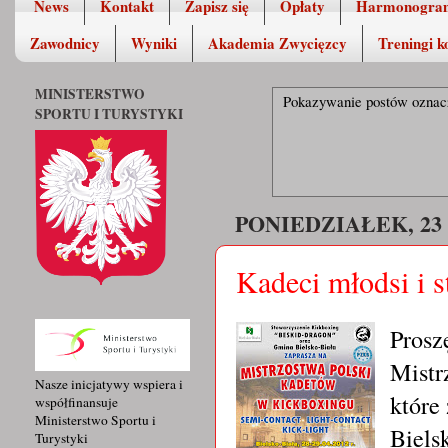
News
Kontakt
Zapisz się
Opłaty
Harmonogra
Zawodnicy
Wyniki
Akademia Zwycięzcy
Treningi k
MINISTERSTWO
Pokazywanie postów oznac
SPORTU I TURYSTYKI
PONIEDZIAŁEK, 23
Kadeci młodsi i st
Prosz
Mistr
Nasze inicjatywy wspiera i
które
współfinansuje
Ministerstwo Sportu i
Bielsk
Turystyki