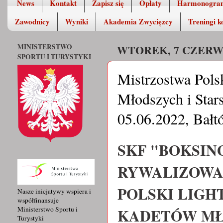
News
Kontakt
Zapisz się
Opłaty
Harmonogra
Zawodnicy
Wyniki
Akademia Zwycięzcy
Treningi k
MINISTERSTWO
WTOREK, 7 CZERW
SPORTU I TURYSTYKI
Mistrzostwa Pols
Młodszych i Stars
05.06.2022, Bałt
SKF "BOKSIN
RYWALIZOWA
POLSKI LIGH
Nasze inicjatywy wspiera i
współfinansuje
KADETÓW MŁ
Ministerstwo Sportu i
Turystyki