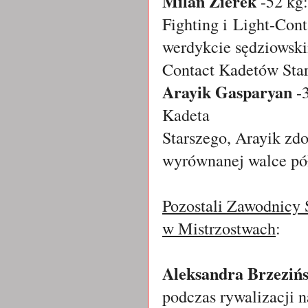
Milan Zierek
-52 kg
Fighting i
Light-Cont
werdykcie sędziowski
Contact Kadetów Sta
Arayik Gasparyan
-3
Kadeta
Starszego, Arayik zd
wyrównanej walce pół
Pozostali Zawodnicy 
w Mistrzostwach
:
Aleksandra Brzeziń
podczas rywalizacji 