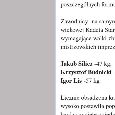
poszczególnych form
Zawodnicy na samym p
wiekowej Kadeta Star
wymagające walki zbi
mistrzowskich imprez
Jakub Silicz
-47 kg,
Krzysztof Budnicki
Igor Lis
-57 kg
Licznie obsadzona ka
wysoko postawiła po
bardzo zacięte pojed