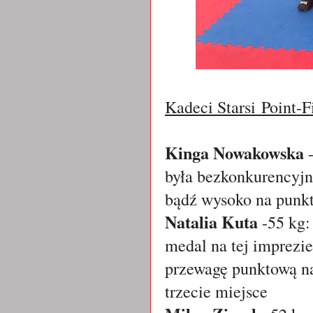
Kadeci Starsi
Point-F
Kinga Nowakowska
-
była bezkonkurencyjn
bądź wysoko na punk
Natalia Kuta
-55 kg
medal na tej imprezie
przewagę punktową na
trzecie miejsce