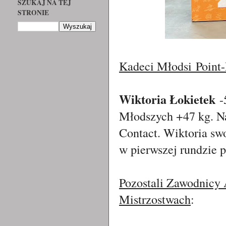
SZUKAJ NA TEJ
STRONIE
Kadeci Młodsi
Point
Wiktoria Łokietek
-
Młodszych +47 kg. N
Contact. Wiktoria sw
w pierwszej rundzie 
Pozostali Zawodnicy 
Mistrzostwach
: