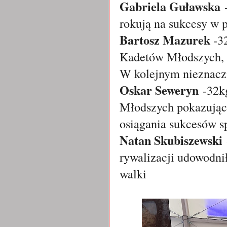
Gabriela Guławska
rokują na sukcesy w p
Bartosz Mazurek
-3
Kadetów Młodszych, B
W kolejnym nieznacz
Oskar Seweryn
-32k
Młodszych pokazując 
osiągania sukcesów s
Natan Skubiszewski
rywalizacji udowodnił
walki