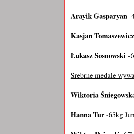
Arayik Gasparyan
-4
Kasjan Tomaszewic
Łukasz Sosnowski
-6
Srebrne medale wywa
Wiktoria Śniegowsk
Hanna Tur
-65kg Jun