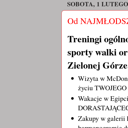
SOBOTA, 1 LUTEGO
Od NAJMŁODSZ
Treningi ogól
sporty walki or
Zielonej Górz
Wizyta w McDonal
życiu TWOJEGO
Wakacje w Egipci
DORASTAJĄCE
Zakupy w galerii 
harmonogramie 