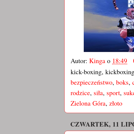
Autor:
Kinga
o
18:49
kick-boxing, kickboxin
bezpieczeństwo
,
boks
,
rodzice
,
siła
,
sport
,
suk
Zielona Góra
,
złoto
CZWARTEK, 11 LIPC