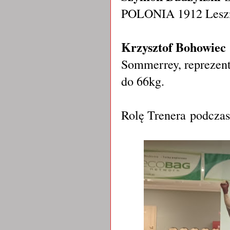
POLONIA 1912 Leszn
Krzysztof Bohowiec
Sommerrey, re
preze
do 66kg.
Rolę Trenera
p
odczas