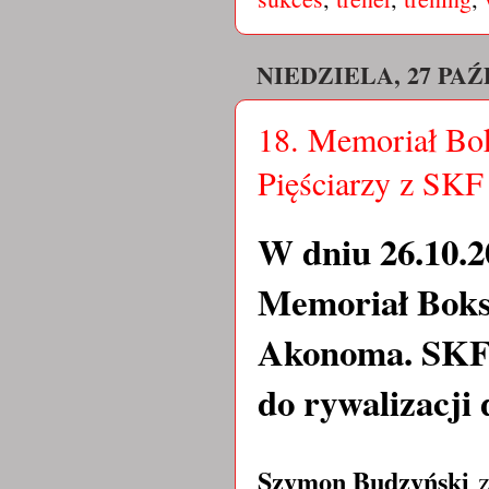
NIEDZIELA, 27 PAŹ
18. Memoriał Bok
Pięściarzy z SK
W dniu 26.10.20
Memoriał Bokse
Akonoma. SKF
do rywalizacji
Szymon Budzyński
z