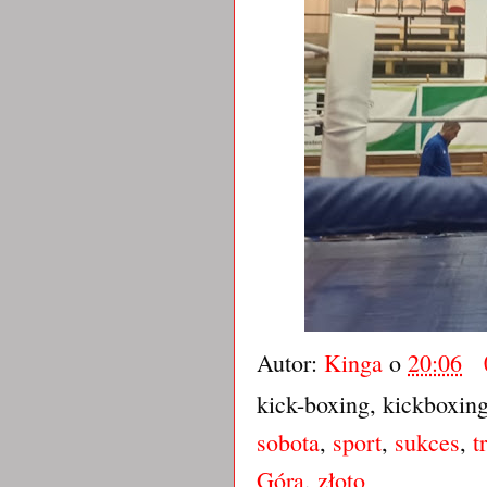
Autor:
Kinga
o
20:06
kick-boxing, kickboxin
sobota
,
sport
,
sukces
,
t
Góra
,
złoto