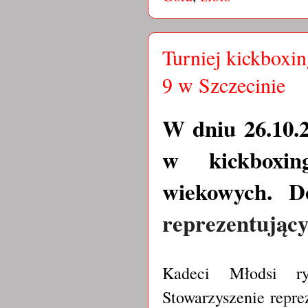
Turniej kickboxin
9 w Szczecinie
W dniu 26.10.2
w kickboxin
wiekowych. D
re
prezentując
Kadeci Młodsi ry
Stowarzyszenie re
p
re