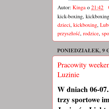
Autor:
Kinga
o
21:42
kick-boxing, kickboxin
dzieci
,
kickboxing
,
Lub
przyszłość
,
rodzice
,
spo
PONIEDZIAŁEK, 9 
Pracowity week
Luzinie
W dniach 06-07.
trzy sportowe i