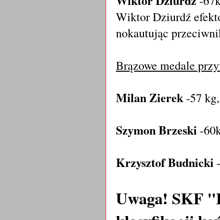
Wiktor Dziurdź
-67k
Wiktor Dziurdź efekt
nokautując przeciwni
Brązowe medale przy
Milan Zierek
-57 kg,
Szymon Brzeski
-60k
Krzysztof Budnicki
-
Uwaga! SKF "