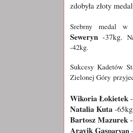
zdobyła złoty medal 
Srebrny medal w 
Seweryn
-37kg.
N
-42kg.
Sukcesy Kadetów S
Zielonej Góry
przyje
Wikoria Łokietek
-
Natalia Kuta
-65kg
Bartosz Mazurek
-
Arayik Gas
paryan
-