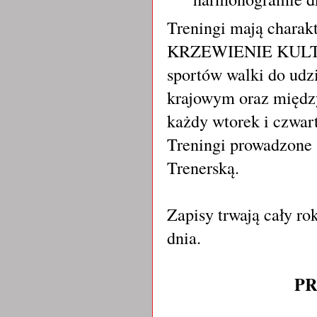
Treningi mają charak
KRZEWIENIE KULTUR
sportów walki do udzi
krajowym oraz międz
każdy wtorek i czwart
Treningi prowadzone 
Trenerską.
Zapisy trwają cały r
dnia.
PR