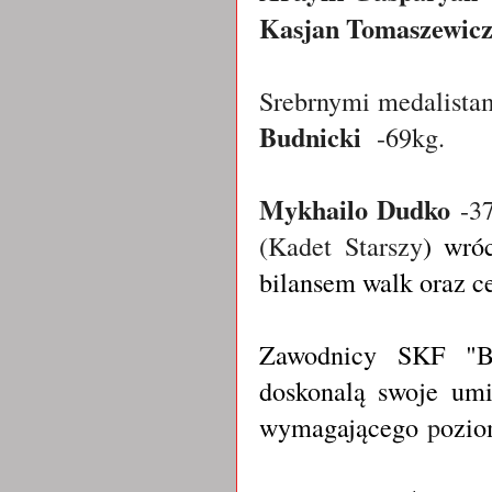
Kasjan Tomaszewic
Srebrnymi medalistam
Budnicki
-69kg.
Mykhailo Dudko
-37
(Kadet Starszy
) wró
bilansem walk oraz 
Zawodnicy SKF "B
doskonalą swoje umi
wymagającego
p
ozio