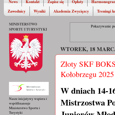
News
Kontakt
Zapisz się
Opłaty
Harmonogra
Zawodnicy
Wyniki
Akademia Zwycięzcy
Treningi k
MINISTERSTWO
Pokazywanie po
SPORTU I TURYSTYKI
WTOREK, 18 MARCA
Złoty SKF BOKSI
Kołobrzegu 2025
W dniach 14-16
Mistrzostwa Po
Nasze inicjatywy wspiera i
współfinansuje
Ministerstwo Sportu i
Juniorów Młods
Turystyki