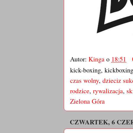
Autor:
Kinga
o
18:51
kick-boxing, kickboxin
czas wolny
,
dzieciz suk
rodzice
,
rywalizacja
,
sk
Zielona Góra
CZWARTEK, 6 CZE