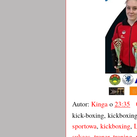
Autor:
Kinga
o
23:35
kick-boxing, kickboxin
sportowa
,
kickboxing
,
sukces
,
trener
,
trening
,