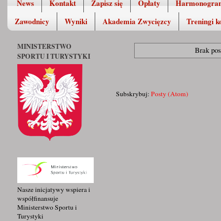
News
Kontakt
Zapisz się
Opłaty
Harmonogra
Zawodnicy
Wyniki
Akademia Zwycięzcy
Treningi k
MINISTERSTWO
Brak pos
SPORTU I TURYSTYKI
Subskrybuj:
Posty (Atom)
Nasze inicjatywy wspiera i
współfinansuje
Ministerstwo Sportu i
Turystyki